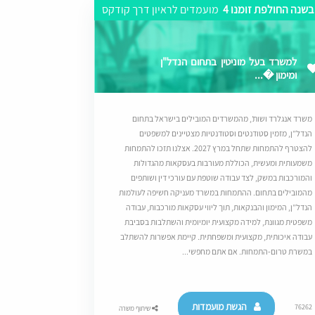
בשנה החולפת זומנו 4
מועמדים לראיון דרך קודקס
למשרד בעל מוניטין בתחום הנדל"ן
ומימון �...
משרד אנגלרד ושות’, מהמשרדים המובילים בישראל בתחום
הנדל”ן, מזמין סטודנטים וסטודנטיות מצטיינים למשפטים
להצטרף להתמחות שתחל במרץ 2027. אצלנו תזכו להתמחות
משמעותית ומעשית, הכוללת מעורבות בעסקאות מהגדולות
והמורכבות במשק, לצד עבודה שוטפת עם עורכי דין ושותפים
מהמובילים בתחום. ההתמחות במשרד מעניקה חשיפה לעולמות
הנדל”ן, המימון והבנקאות, תוך ליווי עסקאות מורכבות, עבודה
משפטית מגוונת, למידה מקצועית יומיומית והשתלבות בסביבת
עבודה איכותית, מקצועית ומשפחתית. קיימת אפשרות להשתלב
במשרת טרום-התמחות. אם אתם מחפשי...
הגשת מועמדות
76262
שיתוף משרה