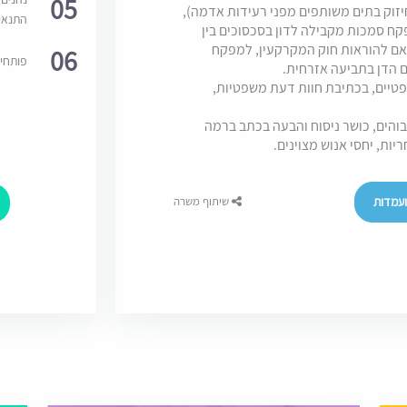
05
 זכויות בניה, ביצוע עבודות לפי תמ"א 38 (חיזוק בתים משותפים מפני רעידות אדמה),
התנאי
קח סמכות מקבילה לדון בסכסוכים בין
אם להוראות חוק המקרקעין, למפקח
06
פותחי
 הדן בתביעה אזרחית.
טיים, בכתיבת חוות דעת משפטיות,
והים, כושר ניסוח והבעה בכתב ברמה
ריות, יחסי אנוש מצוינים.
עמדות
שיתוף משרה