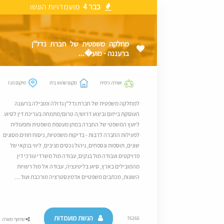
כבר 4
מועמדויות הוגשו
מחלקה משפטית של חברת נדל"ן
ברעננה - מוע�...
אווירה כיפית
מקום שהוא בית
מיקום פגז
למחלקה משפטית של חברת נדל"ן גדולה ומובילה ברעננה
העוסקת בייזום וביצוע דרוש/ה טרום/מתמחה בעריכת דין לסיוע
ליועץ המשפטי של החברה במתן מעטפת משפטית ותפעולית
לפעילות החברה לרבות - בדיקות משפטיות, ניסוח חוזים מסוגים
שונים, תוספות ונספחים, ניהול נכסים מניבים, ליווי בנקאי של
פרויקטים ועבודה מול בנקים, עבודה מול משרדי עורכי דין
מהמובילים בארץ, סיוע בליטיגציה, עבודה אל מול רשויות
השונות, מכתבים משפטיים אדמינסטרציה מורכבת ועוד....
הגשת מועמדות
76266
שיתוף משרה