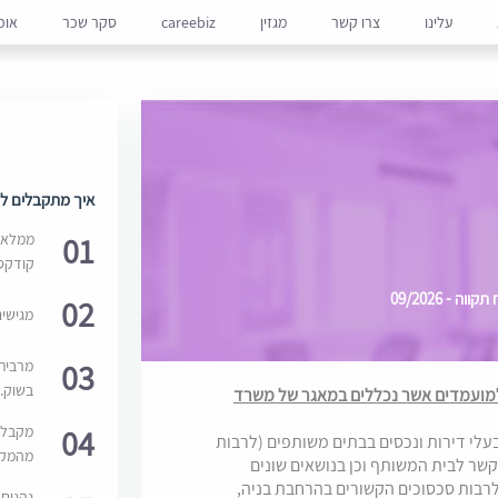
עלינו
צרו קשר
מגזין
careebiz
סקר שכר
אופ
איך מתקבלים למ
01
ממלאים
קודקס
- 09/2026
02
מגישי
03
מרבית
בשוק. 
למועד ספטמבר 2026 בלבד, ולמועמדים אשר נכללים במאגר של משרד
04
מקבלי
עלי דירות ונכסים בבתים משותפים (לרבות
מהמקור
קשר לבית המשותף וכן בנושאים שונים
לרבות סכסוכים הקשורים בהרחבת בניה,
נהנים 