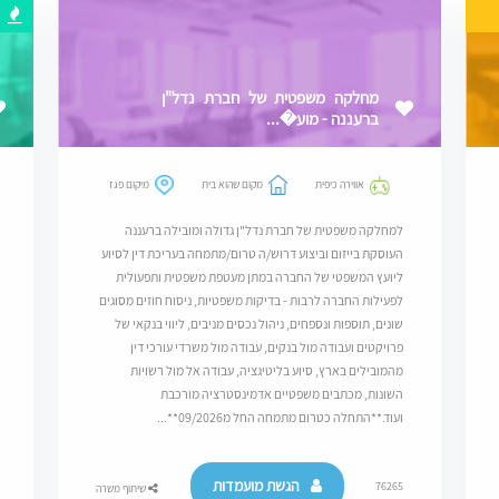
מחלקה משפטית של חברת נדל"ן
ברעננה - מוע�...
אווירה כיפית
מקום שהוא בית
מיקום פגז
למחלקה משפטית של חברת נדל"ן גדולה ומובילה ברעננה
העוסקת בייזום וביצוע דרוש/ה טרום/מתמחה בעריכת דין לסיוע
ליועץ המשפטי של החברה במתן מעטפת משפטית ותפעולית
לפעילות החברה לרבות - בדיקות משפטיות, ניסוח חוזים מסוגים
שונים, תוספות ונספחים, ניהול נכסים מניבים, ליווי בנקאי של
פרויקטים ועבודה מול בנקים, עבודה מול משרדי עורכי דין
מהמובילים בארץ, סיוע בליטיגציה, עבודה אל מול רשויות
השונות, מכתבים משפטיים אדמינסטרציה מורכבת
ועוד.**התחלה כטרום מתמחה החל מ09/2026**...
הגשת מועמדות
76265
שיתוף משרה