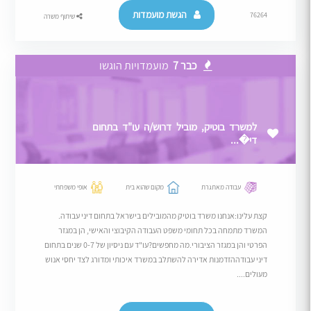
הגשת מועמדות
76264
שיתוף משרה
כבר 7
מועמדויות הוגשו
למשרד בוטיק, מוביל דרוש/ה עו"ד בתחום
די�...
עבודה מאתגרת
מקום שהוא בית
אופי משפחתי
קצת עלינו:אנחנו משרד בוטיק מהמובילים בישראל בתחום דיני עבודה.
המשרד מתמחה בכל תחומי משפט העבודה הקיבוצי והאישי, הן במגזר
הפרטי והן במגזר הציבורי.מה מחפשים?עו"ד עם ניסיון של 0-7 שנים בתחום
דיני עבודההזדמנות אדירה להשתלב במשרד איכותי ומדורג לצד יחסי אנוש
מעולים....