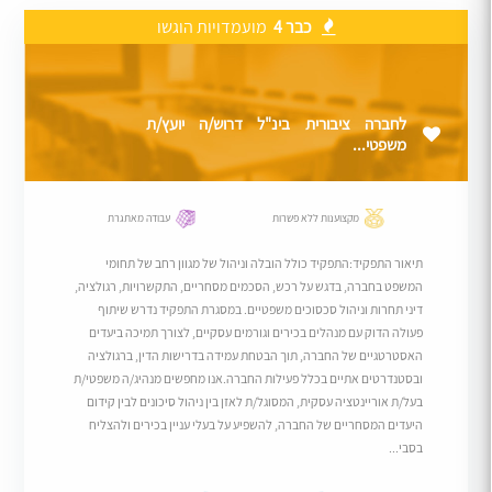
כבר 4
מועמדויות הוגשו
לחברה ציבורית בינ"ל דרוש/ה יועץ/ת
משפטי...
מקצוענות ללא פשרות
עבודה מאתגרת
תיאור התפקיד:התפקיד כולל הובלה וניהול של מגוון רחב של תחומי
המשפט בחברה, בדגש על רכש, הסכמים מסחריים, התקשרויות, רגולציה,
דיני תחרות וניהול סכסוכים משפטיים. במסגרת התפקיד נדרש שיתוף
פעולה הדוק עם מנהלים בכירים וגורמים עסקיים, לצורך תמיכה ביעדים
האסטרטגיים של החברה, תוך הבטחת עמידה בדרישות הדין, ברגולציה
ובסטנדרטים אתיים בכלל פעילות החברה.אנו מחפשים מנהיג/ה משפטי/ת
בעל/ת אוריינטציה עסקית, המסוגל/ת לאזן בין ניהול סיכונים לבין קידום
היעדים המסחריים של החברה, להשפיע על בעלי עניין בכירים ולהצליח
בסבי...