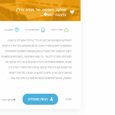
מחלקה משפטית של חברת נדל"ן
ברעננה - מוע�...
אווירה כיפית
מקום שהוא בית
מיקום פגז
למחלקה משפטית של חברת נדל"ן גדולה ומובילה ברעננה
העוסקת בייזום וביצוע דרוש/ה טרום/מתמחה בעריכת דין לסיוע
ליועץ המשפטי של החברה במתן מעטפת משפטית ותפעולית
לפעילות החברה לרבות - בדיקות משפטיות, ניסוח חוזים מסוגים
שונים, תוספות ונספחים, ניהול נכסים מניבים, ליווי בנקאי של
פרויקטים ועבודה מול בנקים, עבודה מול משרדי עורכי דין
מהמובילים בארץ, סיוע בליטיגציה, עבודה אל מול רשויות
השונות, מכתבים משפטיים אדמינסטרציה מורכבת ועוד....
הגשת מועמדות
76266
שיתוף משרה