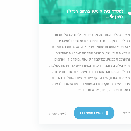
למשרד בעל מוניטין בתחום הנדל"ן
ומימון �...
משרד אנגלרד ושות’, מהמשרדים המובילים בישראל בתחום
הנדל”ן, מזמין סטודנטים וסטודנטיות מצטיינים למשפטים
להצטרף להתמחות שתחל במרץ 2027. אצלנו תזכו להתמחות
משמעותית ומעשית, הכוללת מעורבות בעסקאות מהגדולות
והמורכבות במשק, לצד עבודה שוטפת עם עורכי דין ושותפים
מהמובילים בתחום. ההתמחות במשרד מעניקה חשיפה לעולמות
הנדל”ן, המימון והבנקאות, תוך ליווי עסקאות מורכבות, עבודה
משפטית מגוונת, למידה מקצועית יומיומית והשתלבות בסביבת
עבודה איכותית, מקצועית ומשפחתית. קיימת אפשרות להשתלב
במשרת טרום-התמחות. אם אתם מחפשי...
הגשת מועמדות
76262
שיתוף משרה