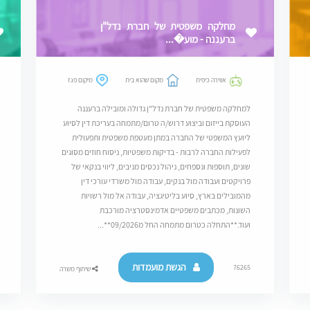
מחלקה משפטית של חברת נדל"ן
ברעננה - מוע�...
אווירה כיפית
מקום שהוא בית
מיקום פגז
למחלקה משפטית של חברת נדל"ן גדולה ומובילה ברעננה
העוסקת בייזום וביצוע דרוש/ה טרום/מתמחה בעריכת דין לסיוע
ליועץ המשפטי של החברה במתן מעטפת משפטית ותפעולית
לפעילות החברה לרבות - בדיקות משפטיות, ניסוח חוזים מסוגים
שונים, תוספות ונספחים, ניהול נכסים מניבים, ליווי בנקאי של
פרויקטים ועבודה מול בנקים, עבודה מול משרדי עורכי דין
מהמובילים בארץ, סיוע בליטיגציה, עבודה אל מול רשויות
השונות, מכתבים משפטיים אדמינסטרציה מורכבת
ועוד.**התחלה כטרום מתמחה החל מ09/2026**...
הגשת מועמדות
76265
שיתוף משרה