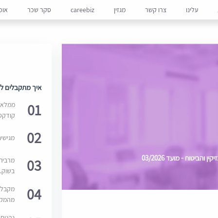
עלינו
צרו קשר
מגזין
careebiz
סקר שכר
אופ
איך מתקבלים למ
01
ממלאים
קודקס
02
מגישי
הביטוח - מועד 03/2026
03
מרבית
בשוק. 
04
מקבלי
מהמקור
נהנים 