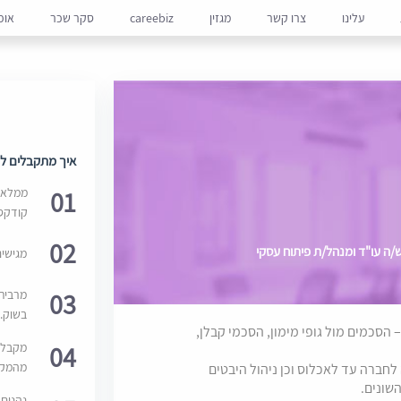
עלינו
צרו קשר
מגזין
careebiz
סקר שכר
אופ
איך מתקבלים למ
01
ממלאים
קודקס
02
/ה עו"ד ומנהל/ת פיתוח עסקי
מגישי
03
מרבית
בשוק. 
הסכמים מול גופי מימון, הסכמי קבלן,
04
מקבלי
מהמקור
לחברה עד לאכלוס וכן ניהול היבטים
השונים.
נהנים 