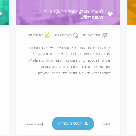
למשרד בוטיק, מוביל דרוש/ה עו"ד
בתחום די�...
עבודה מאתגרת
מקום שהוא בית
אופי משפחתי
קצת עלינו:אנחנו משרד בוטיק מהמובילים בישראל בתחום דיני
עבודה. המשרד מתמחה בכל תחומי משפט העבודה הקיבוצי
והאישי, הן במגזר הפרטי והן במגזר הציבורי.מה מחפשים?עו"ד
עם ניסיון של 0-7 שנים בתחום דיני עבודההזדמנות אדירה
להשתלב במשרד איכותי ומדורג לצד יחסי אנוש מעולים....
הגשת מועמדות
76258
שיתוף משרה