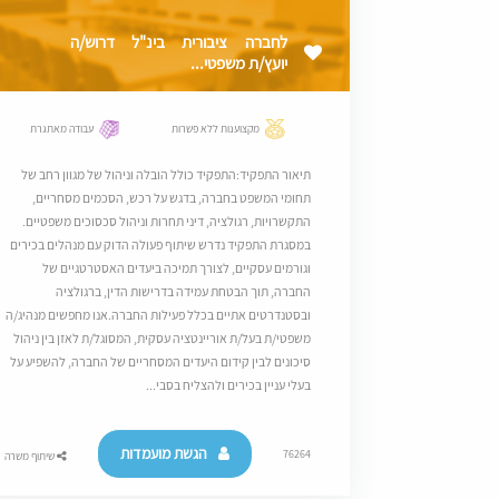
לחברה ציבורית בינ"ל דרוש/ה
יועץ/ת משפטי...
מקצוענות ללא פשרות
עבודה מאתגרת
תיאור התפקיד:התפקיד כולל הובלה וניהול של מגוון רחב של
תחומי המשפט בחברה, בדגש על רכש, הסכמים מסחריים,
התקשרויות, רגולציה, דיני תחרות וניהול סכסוכים משפטיים.
במסגרת התפקיד נדרש שיתוף פעולה הדוק עם מנהלים בכירים
וגורמים עסקיים, לצורך תמיכה ביעדים האסטרטגיים של
החברה, תוך הבטחת עמידה בדרישות הדין, ברגולציה
ובסטנדרטים אתיים בכלל פעילות החברה.אנו מחפשים מנהיג/ה
משפטי/ת בעל/ת אוריינטציה עסקית, המסוגל/ת לאזן בין ניהול
סיכונים לבין קידום היעדים המסחריים של החברה, להשפיע על
בעלי עניין בכירים ולהצליח בסבי...
הגשת מועמדות
76264
שיתוף משרה