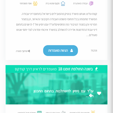
עבודה מאתגרת
מקום שהוא בית
אופי משפחתי
קצת עלינו:אנחנו משרד בוטיק מהמובילים בישראל בתחום דיני עבודה.
המשרד מתמחה בכל תחומי משפט העבודה הקיבוצי והאישי, הן במגזר
הפרטי והן במגזר הציבורי.מה מחפשים?עו"ד עם ניסיון של 0-7 שנים בתחום
דיני עבודההזדמנות אדירה להשתלב במשרד איכותי ומדורג לצד יחסי אנוש
מעולים....
הגשת מועמדות
76258
שיתוף משרה
בשנה החולפת זומנו 18
מועמדים לראיון דרך קודקס
עו"ד עם ניסיון להשתלבות בתחום התכנון
ו�...
מקצוענות ללא פשרות
עם הנוף הכי יפה
משלם מעל לממוצע