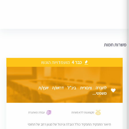
משרות חמות
כבר 4
מועמדויות הוגשו
לחברה ציבורית בינ"ל דרוש/ה יועץ/ת
משפטי...
מקצוענות ללא פשרות
עבודה מאתגרת
תיאור התפקיד:התפקיד כולל הובלה וניהול של מגוון רחב של תחומי