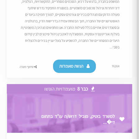
המשפט בחברה, בדגש על רכש, הסכמים מסחריים, התקשרויות, רגולציה,
דיני תחרות וניהול סכסוכים משפטיים. במסגרת התפקיד נדרש שיתוף
פעולה הדוק עם מנהלים בכירים וגורמים עסקיים, לצורך תמיכה ביעדים
האסטרטגיים של החברה, תוך הבטחת עמידה בדרישות הדין, ברגולציה
ובסטנדרטים אתיים בכלל פעילות החברה.אנו מחפשים מנהיג/ה משפטי/ת
בעל/ת אוריינטציה עסקית, המסוגל/ת לאזן בין ניהול סיכונים לבין קידום
היעדים המסחריים של החברה, להשפיע על בעלי עניין בכירים ולהצליח
בסבי...
הגשת מועמדות
76264
שיתוף משרה
כבר 8
מועמדויות הוגשו
למשרד בוטיק, מוביל דרוש/ה עו"ד בתחום
די�...