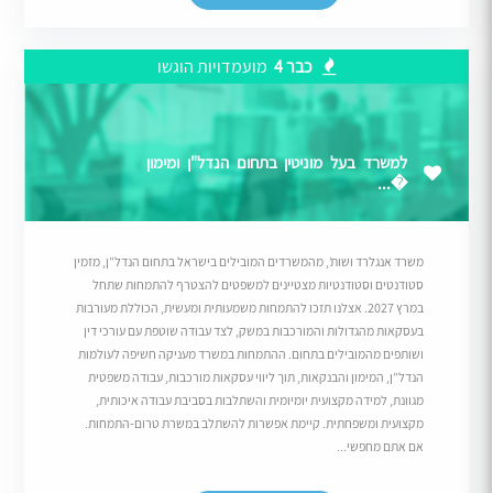
כבר 4
מועמדויות הוגשו
למשרד בעל מוניטין בתחום הנדל"ן ומימון
�...
משרד אנגלרד ושות’, מהמשרדים המובילים בישראל בתחום הנדל”ן, מזמין
סטודנטים וסטודנטיות מצטיינים למשפטים להצטרף להתמחות שתחל
במרץ 2027. אצלנו תזכו להתמחות משמעותית ומעשית, הכוללת מעורבות
בעסקאות מהגדולות והמורכבות במשק, לצד עבודה שוטפת עם עורכי דין
ושותפים מהמובילים בתחום. ההתמחות במשרד מעניקה חשיפה לעולמות
הנדל”ן, המימון והבנקאות, תוך ליווי עסקאות מורכבות, עבודה משפטית
מגוונת, למידה מקצועית יומיומית והשתלבות בסביבת עבודה איכותית,
מקצועית ומשפחתית. קיימת אפשרות להשתלב במשרת טרום-התמחות.
אם אתם מחפשי...