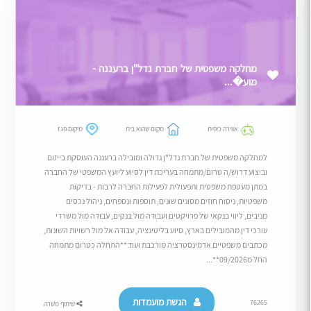
מחלקה משפטית של חברת נדל"ן ברעננה -
מוע�...
אווירה כיפית
מקום שהוא בית
מיקום פגז
למחלקה משפטית של חברת נדל"ן גדולה ומובילה ברעננה העוסקת בייזום
וביצוע דרוש/ה טרום/מתמחה בעריכת דין לסיוע ליועץ המשפטי של החברה
במתן מעטפת משפטית ותפעולית לפעילות החברה לרבות - בדיקות
משפטיות, ניסוח חוזים מסוגים שונים, תוספות ונספחים, ניהול נכסים
מניבים, ליווי בנקאי של פרויקטים ועבודה מול בנקים, עבודה מול משרדי
עורכי דין מהמובילים בארץ, סיוע בליטיגציה, עבודה אל מול רשויות השונות,
מכתבים משפטיים אדמינסטרציה מורכבת ועוד.**התחלה כטרום מתמחה
החל מ09/2026**...
הגשת מועמדות
76265
שיתוף משרה