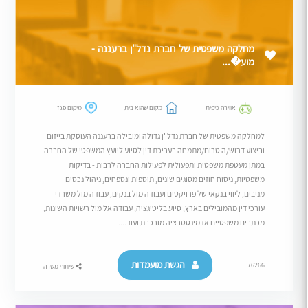
מחלקה משפטית של חברת נדל"ן ברעננה -
מוע�...
אווירה כיפית
מקום שהוא בית
מיקום פגז
למחלקה משפטית של חברת נדל"ן גדולה ומובילה ברעננה העוסקת בייזום
וביצוע דרוש/ה טרום/מתמחה בעריכת דין לסיוע ליועץ המשפטי של החברה
במתן מעטפת משפטית ותפעולית לפעילות החברה לרבות - בדיקות
משפטיות, ניסוח חוזים מסוגים שונים, תוספות ונספחים, ניהול נכסים
מניבים, ליווי בנקאי של פרויקטים ועבודה מול בנקים, עבודה מול משרדי
עורכי דין מהמובילים בארץ, סיוע בליטיגציה, עבודה אל מול רשויות השונות,
מכתבים משפטיים אדמינסטרציה מורכבת ועוד....
הגשת מועמדות
76266
שיתוף משרה