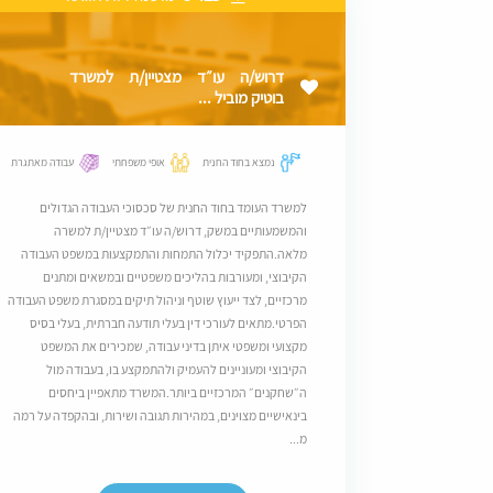
דרוש/ה עו״ד מצטיין/ת למשרד
בוטיק מוביל ...
נמצא בחוד החנית
אופי משפחתי
עבודה מאתגרת
למשרד העומד בחוד החנית של סכסוכי העבודה הגדולים
והמשמעותיים במשק, דרוש/ה עו״ד מצטיין/ת למשרה
מלאה.התפקיד יכלול התמחות והתמקצעות במשפט העבודה
הקיבוצי, ומעורבות בהליכים משפטיים ובמשאים ומתנים
מרכזיים, לצד ייעוץ שוטף וניהול תיקים במסגרת משפט העבודה
הפרטי.מתאים לעורכי דין בעלי תודעה חברתית, בעלי בסיס
מקצועי ומשפטי איתן בדיני עבודה, שמכירים את המשפט
הקיבוצי ומעוניינים להעמיק ולהתמקצע בו, בעבודה מול
ה״שחקנים״ המרכזיים ביותר.המשרד מתאפיין ביחסים
בינאישיים מצוינים, במהירות תגובה ושירות, ובהקפדה על רמה
מ...