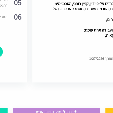
05
זים על-פי דין, קניין רוחני, הסכמי מימון
התנאי
ם, הסכמי מייסדים, מסמכי התאגדות של
06
פותחי
הים;
ועבודה תחת עומס;
אות;
1/27/202
כבר 9
מועמדויות הוגשו