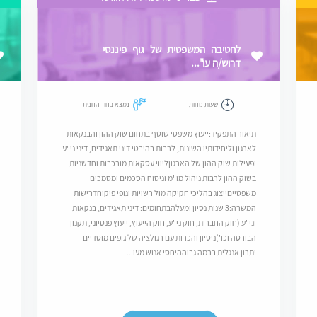
לחטיבה המשפטית של גוף פיננסי
דרוש/ה עו"...
שעות נוחות
נמצא בחוד החנית
תיאור התפקיד:ייעוץ משפטי שוטף בתחום שוק ההון והבנקאות
לארגון וליחידותיו השונות, לרבות בהיבטי דיני תאגידים, דיני ני"ע
ופעילות שוק ההון של הארגוןליווי עסקאות מורכבות וחדשניות
בשוק ההון לרבות ניהול מו"מ וניסוח הסכמים ומסמכים
משפטייםייצוג בהליכי חקיקה מול רשויות וגופי פיקוחדרישות
המשרה:3 שנות נסיון ומעלהבתחומים: דיני תאגידים, בנקאות
וני"ע (חוק החברות, חוק ני"ע, חוק הייעוץ, ייעוץ פנסיוני, תקנון
הבורסה וכו')ניסיון והכרות עם רגולציה של גופים מוסדיים -
יתרון אנגלית ברמה גבוההיחסי אנוש מעו...