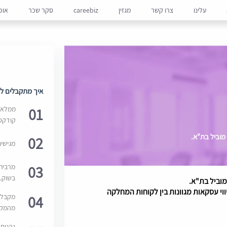
עלינו
צרו קשר
מגזין
careebiz
סקר שכר
אופ
איך מתקבלים למ
01
ממלאים
קודקס
מוביל בת"א.
02
מגישי
03
מרבית
בשוק. 
וביל בת"א.
י עסקאות מגוונות בין לקוחות המחלקה
04
מקבלי
מהמקור
נהנים 