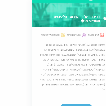
דרוש.ה עו"ד לתחום הליטיגציה
האזרחית מנ�...
קרוב לרכבת
העובדים במרכז
מקצוענות ללא פשרות
למשרד מדורג ובעל מוניטין המייצג רשויות מקומיות, ועדות
מקומיות לתכנון ובניה, תאגידי מים וביוב, חברות עירוניות ועוד
עורך/ת דין עם דרייב גבוה להשתלבות במשרדנו!המשרד מאופיין
באווירה נעימה ומשפחתית ומתגמל את עובדיו בהתאם.​📍 מה
אנחנו מחפשים?חריצות ונכונות לעבודה מאומצת (חובה).​
תשוקה לליטיגציה מנהלית, אזרחית ונזיקית.​יכולת ליווי וייעוץ
משפטי שוטף לגופים ציבוריים ותאגידי מים.​יחסי אנוש מעולים –
חשובה לנו מאוד הדינמיקה החברתית במשרד.​ניידות בכל הארץ
(רישיון נהיגה – חובה).המשרד ממוקם באזור השפלה, במרחק
הל...