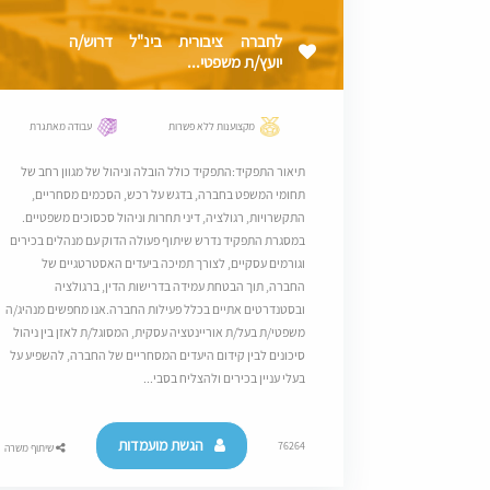
לחברה ציבורית בינ"ל דרוש/ה
יועץ/ת משפטי...
מקצוענות ללא פשרות
עבודה מאתגרת
תיאור התפקיד:התפקיד כולל הובלה וניהול של מגוון רחב של
תחומי המשפט בחברה, בדגש על רכש, הסכמים מסחריים,
התקשרויות, רגולציה, דיני תחרות וניהול סכסוכים משפטיים.
במסגרת התפקיד נדרש שיתוף פעולה הדוק עם מנהלים בכירים
וגורמים עסקיים, לצורך תמיכה ביעדים האסטרטגיים של
החברה, תוך הבטחת עמידה בדרישות הדין, ברגולציה
ובסטנדרטים אתיים בכלל פעילות החברה.אנו מחפשים מנהיג/ה
משפטי/ת בעל/ת אוריינטציה עסקית, המסוגל/ת לאזן בין ניהול
סיכונים לבין קידום היעדים המסחריים של החברה, להשפיע על
בעלי עניין בכירים ולהצליח בסבי...
הגשת מועמדות
76264
שיתוף משרה