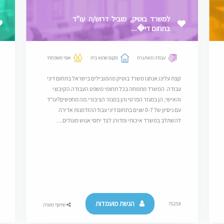
למשרד בוטיק, מוביל דרוש/ה עו"ד
בתחום די�...
עבודה מאתגרת
מקום שהוא בית
אופי משפחתי
קצת עלינו:אנחנו משרד בוטיק מהמובילים בישראל בתחום דיני
עבודה. המשרד מתמחה בכל תחומי משפט העבודה הקיבוצי
והאישי, הן במגזר הפרטי והן במגזר הציבורי.מה מחפשים?עו"ד
עם ניסיון של 0-7 שנים בתחום דיני עבודההזדמנות אדירה
להשתלב במשרד איכותי ומדורג לצד יחסי אנוש מעולים....
הגשת מועמדות
76258
שיתוף משרה