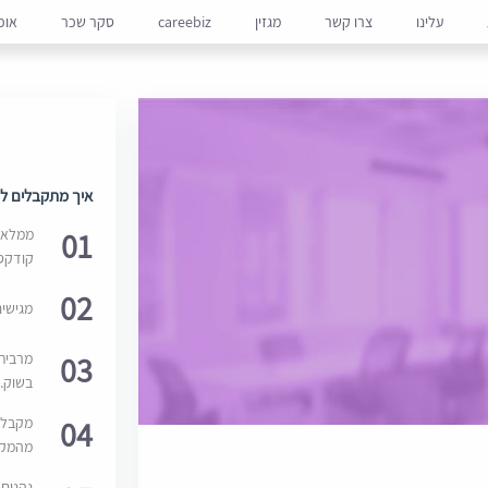
עלינו
צרו קשר
מגזין
careebiz
סקר שכר
אופ
איך מתקבלים למ
01
ממלאים
קודקס
02
מגישי
03
מרבית
בשוק. 
04
מקבלי
מהמקור
נהנים 