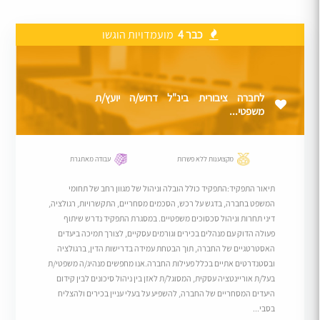
כבר 4
מועמדויות הוגשו
לחברה ציבורית בינ"ל דרוש/ה יועץ/ת
משפטי...
מקצוענות ללא פשרות
עבודה מאתגרת
תיאור התפקיד:התפקיד כולל הובלה וניהול של מגוון רחב של תחומי
המשפט בחברה, בדגש על רכש, הסכמים מסחריים, התקשרויות, רגולציה,
דיני תחרות וניהול סכסוכים משפטיים. במסגרת התפקיד נדרש שיתוף
פעולה הדוק עם מנהלים בכירים וגורמים עסקיים, לצורך תמיכה ביעדים
האסטרטגיים של החברה, תוך הבטחת עמידה בדרישות הדין, ברגולציה
ובסטנדרטים אתיים בכלל פעילות החברה.אנו מחפשים מנהיג/ה משפטי/ת
בעל/ת אוריינטציה עסקית, המסוגל/ת לאזן בין ניהול סיכונים לבין קידום
היעדים המסחריים של החברה, להשפיע על בעלי עניין בכירים ולהצליח
בסבי...