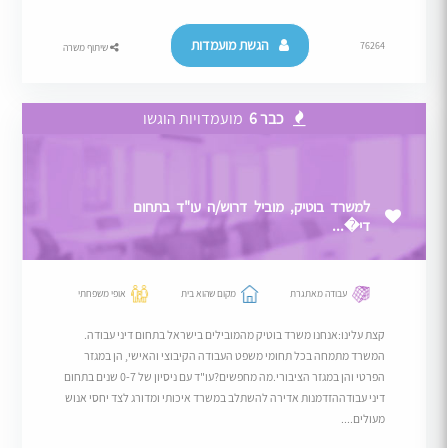
הגשת מועמדות
76264
שיתוף משרה
כבר 6
מועמדויות הוגשו
למשרד בוטיק, מוביל דרוש/ה עו"ד בתחום
די�...
עבודה מאתגרת
מקום שהוא בית
אופי משפחתי
קצת עלינו:אנחנו משרד בוטיק מהמובילים בישראל בתחום דיני עבודה.
המשרד מתמחה בכל תחומי משפט העבודה הקיבוצי והאישי, הן במגזר
הפרטי והן במגזר הציבורי.מה מחפשים?עו"ד עם ניסיון של 0-7 שנים בתחום
דיני עבודההזדמנות אדירה להשתלב במשרד איכותי ומדורג לצד יחסי אנוש
מעולים....