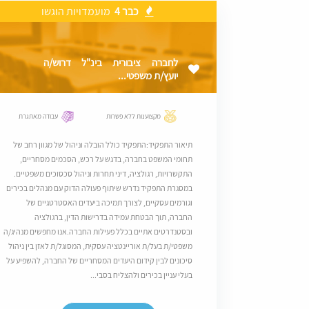
כבר 4
מועמדויות הוגשו
לחברה ציבורית בינ"ל דרוש/ה
יועץ/ת משפטי...
מקצוענות ללא פשרות
עבודה מאתגרת
תיאור התפקיד:התפקיד כולל הובלה וניהול של מגוון רחב של
תחומי המשפט בחברה, בדגש על רכש, הסכמים מסחריים,
התקשרויות, רגולציה, דיני תחרות וניהול סכסוכים משפטיים.
במסגרת התפקיד נדרש שיתוף פעולה הדוק עם מנהלים בכירים
וגורמים עסקיים, לצורך תמיכה ביעדים האסטרטגיים של
החברה, תוך הבטחת עמידה בדרישות הדין, ברגולציה
ובסטנדרטים אתיים בכלל פעילות החברה.אנו מחפשים מנהיג/ה
משפטי/ת בעל/ת אוריינטציה עסקית, המסוגל/ת לאזן בין ניהול
סיכונים לבין קידום היעדים המסחריים של החברה, להשפיע על
בעלי עניין בכירים ולהצליח בסבי...