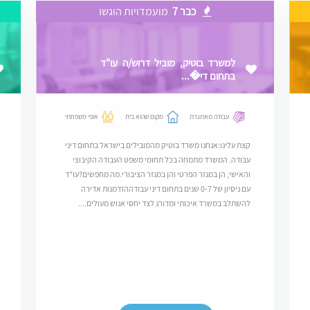
כבר 7
מועמדויות הוגשו
למשרד בוטיק, מוביל דרוש/ה עו"ד
בתחום די�...
עבודה מאתגרת
מקום שהוא בית
אופי משפחתי
קצת עלינו:אנחנו משרד בוטיק מהמובילים בישראל בתחום דיני
עבודה. המשרד מתמחה בכל תחומי משפט העבודה הקיבוצי
והאישי, הן במגזר הפרטי והן במגזר הציבורי.מה מחפשים?עו"ד
עם ניסיון של 0-7 שנים בתחום דיני עבודההזדמנות אדירה
להשתלב במשרד איכותי ומדורג לצד יחסי אנוש מעולים....