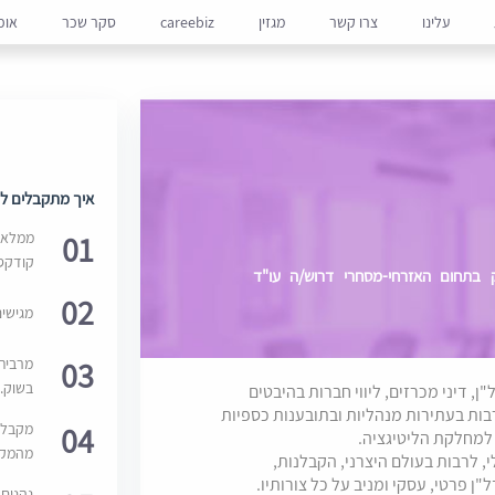
עלינו
צרו קשר
מגזין
careebiz
סקר שכר
אופ
איך מתקבלים למ
01
ממלאים
קודקס
 מדורג ב-duns 100, העוסק בתחום האזרחי-מסחרי דרוש/ה עו"ד
02
מגישי
03
מרבית
בשוק. 
, דיני מכרזים, ליווי חברות בהיבטים
בות בעתירות מנהליות ובתובענות כספיות
04
מקבלי
 למחלקת הליטיגציה.
מהמקור
 לרבות בעולם היצרני, הקבלנות,
ל"ן פרטי, עסקי ומניב על כל צורותיו.
נהנים 