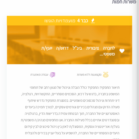
משרות חמות
כבר 4
מועמדויות הוגשו
לחברה ציבורית בינ"ל דרוש/ה יועץ/ת
משפטי...
מקצוענות ללא פשרות
עבודה מאתגרת
תיאור התפקיד:התפקיד כולל הובלה וניהול של מגוון רחב של תחומי
המשפט בחברה, בדגש על רכש, הסכמים מסחריים, התקשרויות, רגולציה,
דיני תחרות וניהול סכסוכים משפטיים. במסגרת התפקיד נדרש שיתוף
פעולה הדוק עם מנהלים בכירים וגורמים עסקיים, לצורך תמיכה ביעדים
האסטרטגיים של החברה, תוך הבטחת עמידה בדרישות הדין, ברגולציה
ובסטנדרטים אתיים בכלל פעילות החברה.אנו מחפשים מנהיג/ה משפטי/ת
בעל/ת אוריינטציה עסקית, המסוגל/ת לאזן בין ניהול סיכונים לבין קידום
היעדים המסחריים של החברה, להשפיע על בעלי עניין בכירים ולהצליח