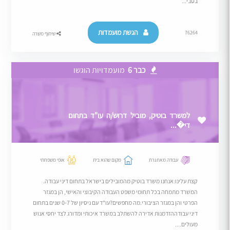
בסבי...
הגשת מועמדות
76264
שיתוף משרה
כבר 6
מועמדויות הוגשו
למשרד בוטיק, מוביל דרוש/ה עו"ד בתחום
די�...
עבודה מאתגרת
מקום שהוא בית
אופי משפחתי
קצת עלינו:אנחנו משרד בוטיק מהמובילים בישראל בתחום דיני עבודה.
המשרד מתמחה בכל תחומי משפט העבודה הקיבוצי והאישי, הן במגזר
הפרטי והן במגזר הציבורי.מה מחפשים?עו"ד עם ניסיון של 0-7 שנים בתחום
דיני עבודההזדמנות אדירה להשתלב במשרד איכותי ומדורג לצד יחסי אנוש
מעולים....