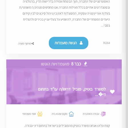
האסטרטגיים של החברה, תוך הבטחת עמידה בדרישות הדין, ברגולציה
ובסטנדרטים אתיים בכלל פעילות החברה.אנו מחפשים מנהיג/ה משפטי/ת
בעל/ת אוריינטציה עסקית, המסוגל/ת לאזן בין ניהול סיכונים לבין קידום
היעדים המסחריים של החברה, להשפיע על בעלי עניין בכירים ולהצליח
בסבי...
הגשת מועמדות
76264
שיתוף משרה
כבר 8
מועמדויות הוגשו
למשרד בוטיק, מוביל דרוש/ה עו"ד בתחום
די�...
עבודה מאתגרת
מקום שהוא בית
אופי משפחתי
קצת עלינו:אנחנו משרד בוטיק מהמובילים בישראל בתחום דיני עבודה.