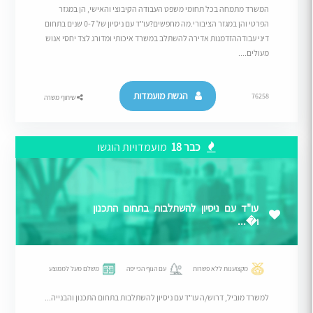
המשרד מתמחה בכל תחומי משפט העבודה הקיבוצי והאישי, הן במגזר
הפרטי והן במגזר הציבורי.מה מחפשים?עו"ד עם ניסיון של 0-7 שנים בתחום
דיני עבודההזדמנות אדירה להשתלב במשרד איכותי ומדורג לצד יחסי אנוש
מעולים....
הגשת מועמדות
76258
שיתוף משרה
כבר 18
מועמדויות הוגשו
עו"ד עם ניסיון להשתלבות בתחום התכנון
ו�...
מקצוענות ללא פשרות
עם הנוף הכי יפה
משלם מעל לממוצע
למשרד מוביל, דרוש/ה עו"ד עם ניסיון להשתלבות בתחום התכנון והבנייה...