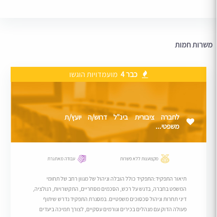
משרות חמות
כבר 4
מועמדויות הוגשו
לחברה ציבורית בינ"ל דרוש/ה יועץ/ת
משפטי...
מקצוענות ללא פשרות
עבודה מאתגרת
תיאור התפקיד:התפקיד כולל הובלה וניהול של מגוון רחב של תחומי
המשפט בחברה, בדגש על רכש, הסכמים מסחריים, התקשרויות, רגולציה,
דיני תחרות וניהול סכסוכים משפטיים. במסגרת התפקיד נדרש שיתוף
פעולה הדוק עם מנהלים בכירים וגורמים עסקיים, לצורך תמיכה ביעדים