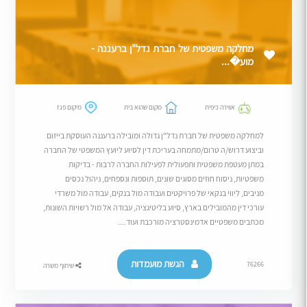
מחלקה משפטית של חברת נדל"ן ברעננה -
מוע�...
אווירה כיפית
מקום שהוא בית
מיקום פגז
למחלקה משפטית של חברת נדל"ן גדולה ומובילה ברעננה העוסקת בייזום
וביצוע דרוש/ה טרום/מתמחה בעריכת דין לסיוע ליועץ המשפטי של החברה
במתן מעטפת משפטית ותפעולית לפעילות החברה לרבות - בדיקות
משפטיות, ניסוח חוזים מסוגים שונים, תוספות ונספחים, ניהול נכסים
מניבים, ליווי בנקאי של פרויקטים ועבודה מול בנקים, עבודה מול משרדי
עורכי דין מהמובילים בארץ, סיוע בליטיגציה, עבודה אל מול רשויות השונות,
מכתבים משפטיים אדמינסטרציה מורכבת ועוד....
הגשת מועמדות
76266
שיתוף משרה