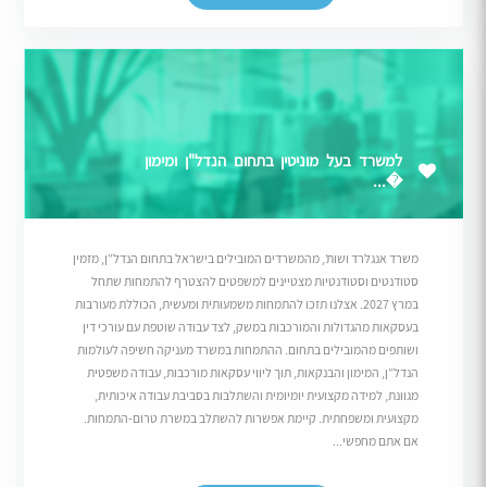
למשרד בעל מוניטין בתחום הנדל"ן ומימון
�...
משרד אנגלרד ושות’, מהמשרדים המובילים בישראל בתחום הנדל”ן, מזמין
סטודנטים וסטודנטיות מצטיינים למשפטים להצטרף להתמחות שתחל
במרץ 2027. אצלנו תזכו להתמחות משמעותית ומעשית, הכוללת מעורבות
בעסקאות מהגדולות והמורכבות במשק, לצד עבודה שוטפת עם עורכי דין
ושותפים מהמובילים בתחום. ההתמחות במשרד מעניקה חשיפה לעולמות
הנדל”ן, המימון והבנקאות, תוך ליווי עסקאות מורכבות, עבודה משפטית
מגוונת, למידה מקצועית יומיומית והשתלבות בסביבת עבודה איכותית,
מקצועית ומשפחתית. קיימת אפשרות להשתלב במשרת טרום-התמחות.
אם אתם מחפשי...