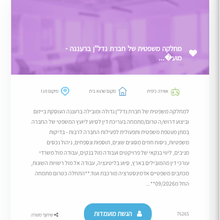
מחלקה משפטית של חברת נדל"ן ברעננה -
מוע�...
אווירה כיפית
מקום שהוא בית
מיקום פגז
למחלקה משפטית של חברת נדל"ן גדולה ומובילה ברעננה העוסקת בייזום
וביצוע דרוש/ה טרום/מתמחה בעריכת דין לסיוע ליועץ המשפטי של החברה
במתן מעטפת משפטית ותפעולית לפעילות החברה לרבות - בדיקות
משפטיות, ניסוח חוזים מסוגים שונים, תוספות ונספחים, ניהול נכסים
מניבים, ליווי בנקאי של פרויקטים ועבודה מול בנקים, עבודה מול משרדי
עורכי דין מהמובילים בארץ, סיוע בליטיגציה, עבודה אל מול רשויות השונות,
מכתבים משפטיים אדמינסטרציה מורכבת ועוד.**התחלה כטרום מתמחה
החל מ09/2026**...
הגשת מועמדות
76265
שיתוף משרה