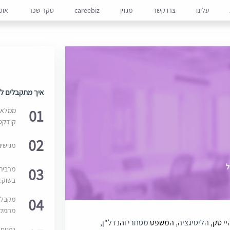
עלינו
צרו קשר
מגזין
careebiz
סקר שכר
אופ
איך מתקבלים למ
01
ממלאים
קודקס
02
מגישי
03
מרבית
בשוק. 
04
מקבלי
מהמקור
י טק,
הליטיגציה,
המשפט
מסחרי ו
ה
נדל"ן,
נהנים 