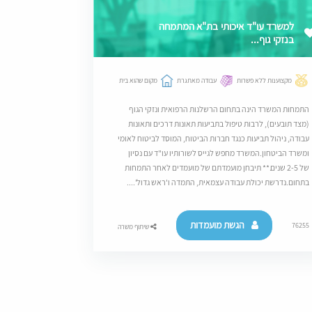
למשרד עו"ד איכותי בת"א המתמחה
בנזקי גוף...
מקצוענות ללא פשרות
עבודה מאתגרת
מקום שהוא בית
התמחות המשרד הינה בתחום הרשלנות הרפואית ונזקי הגוף
(מצד תובעים), לרבות טיפול בתביעות תאונות דרכים ותאונות
עבודה, ניהול תביעות כנגד חברות הביטוח, המוסד לביטוח לאומי
ומשרד הביטחון.המשרד מחפש לגייס לשורותיו עו"ד עם נסיון
של 2-5 שנים.** תיבחן מועמדתם של מועמדים לאחר התמחות
בתחום.נדרשת יכולת עבודה עצמאית, התמדה ו'ראש גדול'....
הגשת מועמדות
76255
שיתוף משרה