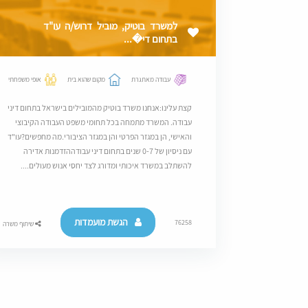
למשרד בוטיק, מוביל דרוש/ה עו"ד
בתחום די�...
עבודה מאתגרת
מקום שהוא בית
אופי משפחתי
קצת עלינו:אנחנו משרד בוטיק מהמובילים בישראל בתחום דיני
עבודה. המשרד מתמחה בכל תחומי משפט העבודה הקיבוצי
והאישי, הן במגזר הפרטי והן במגזר הציבורי.מה מחפשים?עו"ד
עם ניסיון של 0-7 שנים בתחום דיני עבודההזדמנות אדירה
להשתלב במשרד איכותי ומדורג לצד יחסי אנוש מעולים....
הגשת מועמדות
76258
שיתוף משרה