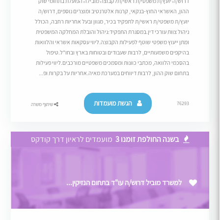
דרוש/ה יועץ/ת משפטי/ת ראשי/תלקבוצה מובילה הפועלת בתחומי שוק
ההון, האשראי החוץ-בנקאי, קרנות אלטרנטיב ומוצרים נוספים, דרוש/ה
יועץ/ת משפטי/ת ראשי/ת לתפקיד בכיר, מגוון ובעל אחריות רחבה, הכולל
ניהול צוות עורכי דין.במסגרת התפקיד:ניהול והובלת המחלקה המשפטית
ומתן ייעוץ משפטי שוטף לפעילות הקבוצה.ליווי עסקאות אשראי והלוואות
בהיקפים משמעותיים, לרבות שעבודים ובטוחות בארץ ובחו"ל.טיפול
בהסכמי הלוואה, מכתבי כוונות ומסמכים משפטיים מורכבים.ליווי פעילות
בתחום שוק ההון, לרבות דיווחים במערכת מאיה.אחריות על בקרות ופ...
הגשת מועמדות
76293
שיתוף משרה
בשנה החולפת זומנו 3
מועמדים לראיון דרך קודקס
למשרד מוביל דרוש/ה עו"ד בתחום הנזיקין...