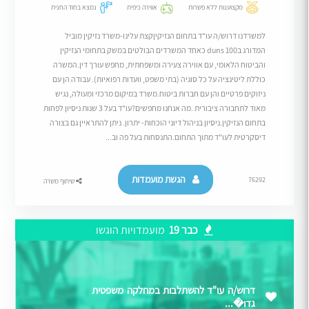
מקצוענות ללא פשרות
אווירה כיפית
נמצא בחוד החנית
למשרדנו דרוש/ה עו"ד בתחום הנזיקיןקצת עלינו-משרד נזיקין מוביל
המדורג בduns 100 כאחד המשרדים הבולטים במשק בתחומי הנזיקין
והביטוח הלאומי, עם אווירה צעירה ומשפחתית, מחפש עורך דין.המשרה
כוללת ליטיגציה על כל סוגיה (בתי משפט, וועדות רפואיות). עבודה הן עם
ניזוקים פרטיים והן עם חברות ביטוח.משרד במיקום מרכזי ומעולה, נגיש
מאוד לתחבורה ציבורית .מה אנחנו מחפשים?עו"ד בעל 3 שנות ניסיון לפחות
בתחום הנזיקין.ניסיון בניהול דיוני הוכחות- יתרון. ניתן להתראיין גם בצורה
דיסקרטית לעו"ד מתוך התחום.התנסחות בעל פה וב...
הגשת מועמדות
76292
שיתוף משרה
כבר 19
מועמדויות הוגשו
דרוש/ה עו"ד להשתלבות במחלקה משפטית
גדו�...