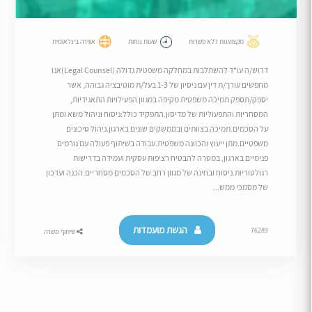
מקצוענות ללא פשרות
שעות נוחות
אווירה בינלאומית
דרוש/ה עו"ד להשתלבות במחלקה משפטית גדולה (Legal Counsel)אנו
מחפשים עורך/ת דין עם ניסיון של 1-3 בעל/ת מוטיבציה גבוהה, אשר
יספק/תספק תמיכה משפטית מקיפה במגוון הפעילויות התאגידיות,
המסחריות והתפעוליות של מדיסון.התפקיד כולל:ניסוח וניהול משא ומתן
על הסכמים.תמיכה בצוותים ובממשקים שונים בארגון.ניהול סיכונים
משפטיים.מתן ייעוץ והכוונה משפטית.עבודה בשיתוף פעולה עם גורמים
פנימיים בארגון, במטרה להבטיח רציפות עסקית ועמידה בדרישות
רגולטוריות.ניסוח ובחינה של מגוון רחב של הסכמים מסחריים.הכנה ועדכון
של מסמכי ממש...
הגשת מועמדות
76289
שיתוף משרה