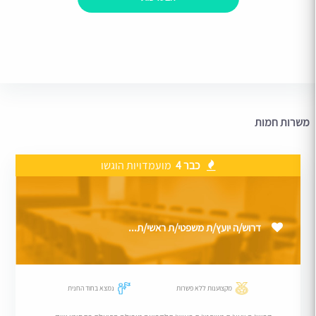
משרות חמות
כבר 4
מועמדויות הוגשו
דרוש/ה יועץ/ת משפטי/ת ראשי/ת...
מקצוענות ללא פשרות
נמצא בחוד החנית