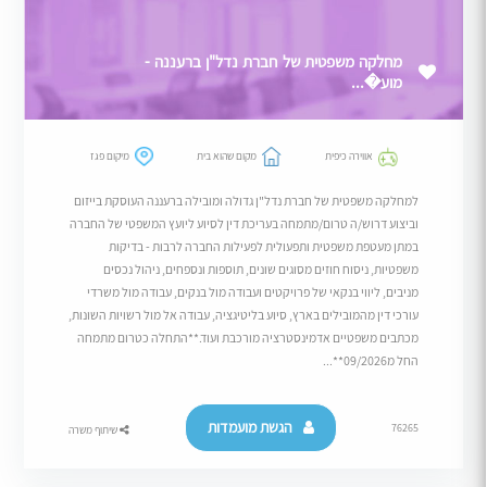
מחלקה משפטית של חברת נדל"ן ברעננה -
מוע�...
אווירה כיפית
מקום שהוא בית
מיקום פגז
למחלקה משפטית של חברת נדל"ן גדולה ומובילה ברעננה העוסקת בייזום
וביצוע דרוש/ה טרום/מתמחה בעריכת דין לסיוע ליועץ המשפטי של החברה
במתן מעטפת משפטית ותפעולית לפעילות החברה לרבות - בדיקות
משפטיות, ניסוח חוזים מסוגים שונים, תוספות ונספחים, ניהול נכסים
מניבים, ליווי בנקאי של פרויקטים ועבודה מול בנקים, עבודה מול משרדי
עורכי דין מהמובילים בארץ, סיוע בליטיגציה, עבודה אל מול רשויות השונות,
מכתבים משפטיים אדמינסטרציה מורכבת ועוד.**התחלה כטרום מתמחה
החל מ09/2026**...
הגשת מועמדות
76265
שיתוף משרה