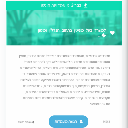
כבר 3
מועמדויות הוגשו
למשרד בעל מוניטין בתחום הנדל"ן ומימון
�...
משרד אנגלרד ושות’, מהמשרדים המובילים בישראל בתחום הנדל”ן, מזמין
סטודנטים וסטודנטיות מצטיינים למשפטים להצטרף להתמחות שתחל
במרץ 2027. אצלנו תזכו להתמחות משמעותית ומעשית, הכוללת מעורבות
בעסקאות מהגדולות והמורכבות במשק, לצד עבודה שוטפת עם עורכי דין
ושותפים מהמובילים בתחום. ההתמחות במשרד מעניקה חשיפה לעולמות
הנדל”ן, המימון והבנקאות, תוך ליווי עסקאות מורכבות, עבודה משפטית
מגוונת, למידה מקצועית יומיומית והשתלבות בסביבת עבודה איכותית,
מקצועית ומשפחתית. קיימת אפשרות להשתלב במשרת טרום-התמחות.
אם אתם מחפשי...
הגשת מועמדות
76262
שיתוף משרה