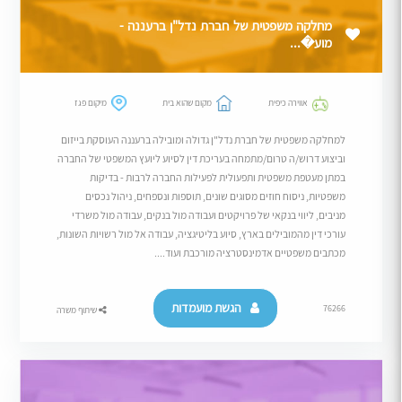
מחלקה משפטית של חברת נדל"ן ברעננה -
מוע�...
אווירה כיפית
מקום שהוא בית
מיקום פגז
למחלקה משפטית של חברת נדל"ן גדולה ומובילה ברעננה העוסקת בייזום
וביצוע דרוש/ה טרום/מתמחה בעריכת דין לסיוע ליועץ המשפטי של החברה
במתן מעטפת משפטית ותפעולית לפעילות החברה לרבות - בדיקות
משפטיות, ניסוח חוזים מסוגים שונים, תוספות ונספחים, ניהול נכסים
מניבים, ליווי בנקאי של פרויקטים ועבודה מול בנקים, עבודה מול משרדי
עורכי דין מהמובילים בארץ, סיוע בליטיגציה, עבודה אל מול רשויות השונות,
מכתבים משפטיים אדמינסטרציה מורכבת ועוד....
הגשת מועמדות
76266
שיתוף משרה