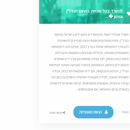
למשרד בעל מוניטין בתחום הנדל"ן
ומימון �...
משרד אנגלרד ושות’, מהמשרדים המובילים בישראל בתחום
הנדל”ן, מזמין סטודנטים וסטודנטיות מצטיינים למשפטים
להצטרף להתמחות שתחל במרץ 2027. אצלנו תזכו להתמחות
משמעותית ומעשית, הכוללת מעורבות בעסקאות מהגדולות
והמורכבות במשק, לצד עבודה שוטפת עם עורכי דין ושותפים
מהמובילים בתחום. ההתמחות במשרד מעניקה חשיפה לעולמות
הנדל”ן, המימון והבנקאות, תוך ליווי עסקאות מורכבות, עבודה
משפטית מגוונת, למידה מקצועית יומיומית והשתלבות בסביבת
עבודה איכותית, מקצועית ומשפחתית. קיימת אפשרות להשתלב
במשרת טרום-התמחות. אם אתם מחפשי...
הגשת מועמדות
76262
שיתוף משרה