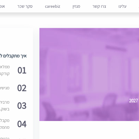
עלינו
צרו קשר
מגזין
careebiz
סקר שכר
אופ
איך מתקבלים למ
01
ממלאים
קודקס
02
מגישי
03
מרבית
בשוק. 
04
מקבלי
מהמקור
נהנים 