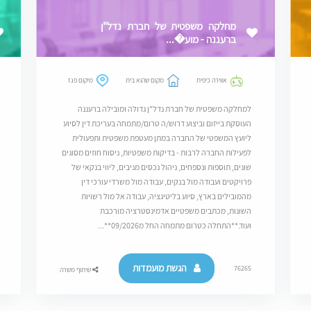
מחלקה משפטית של חברת נדל"ן
ברעננה - מוע�...
אווירה כיפית
מקום שהוא בית
מיקום פגז
למחלקה משפטית של חברת נדל"ן גדולה ומובילה ברעננה
העוסקת בייזום וביצוע דרוש/ה טרום/מתמחה בעריכת דין לסיוע
ליועץ המשפטי של החברה במתן מעטפת משפטית ותפעולית
לפעילות החברה לרבות - בדיקות משפטיות, ניסוח חוזים מסוגים
שונים, תוספות ונספחים, ניהול נכסים מניבים, ליווי בנקאי של
פרויקטים ועבודה מול בנקים, עבודה מול משרדי עורכי דין
מהמובילים בארץ, סיוע בליטיגציה, עבודה אל מול רשויות
השונות, מכתבים משפטיים אדמינסטרציה מורכבת
ועוד.**התחלה כטרום מתמחה החל מ09/2026**...
הגשת מועמדות
76265
שיתוף משרה