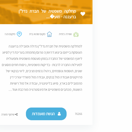
מחלקה משפטית של חברת נדל"ן
ברעננה - מוע�...
אווירה כיפית
מקום שהוא בית
מיקום פגז
למחלקה משפטית של חברת נדל"ן גדולה ומובילה ברעננה
העוסקת בייזום וביצוע דרוש/ה טרום/מתמחה בעריכת דין לסיוע
ליועץ המשפטי של החברה במתן מעטפת משפטית ותפעולית
לפעילות החברה לרבות - בדיקות משפטיות, ניסוח חוזים מסוגים
שונים, תוספות ונספחים, ניהול נכסים מניבים, ליווי בנקאי של
פרויקטים ועבודה מול בנקים, עבודה מול משרדי עורכי דין
מהמובילים בארץ, סיוע בליטיגציה, עבודה אל מול רשויות
השונות, מכתבים משפטיים אדמינסטרציה מורכבת ועוד....
הגשת מועמדות
76266
שיתוף משרה