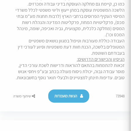
כמו כן, קיימת גם מחלקה העוסקת בדיני עבודה ומכרזים.
הלשכה המשפטית עוסקת במתן ייעוץ וליווי משפטי לכלל משרדי
המיסוי העקיף הפרוסים ברחבי הארץ (לרבות תחנות מע"מ ובתי
מכס), פרקליטויות המחוז, פרקליטות המדינה והנהלת רשות
המסים (מחלקה כלכלית, מקצועית, גביה ואכיפה, שומה, מינהל
המכס וכו').
העבודה כוללת מעורבות וטיפול במגוון נושאים משפטיים
המטופלים בלשכה, הכנת חוות דעת משפטיות וסיוע לעורכי דין
בעבודתם השוטפת.
הניסיון והכישורים הדרושים:
זכאות להתמחות בהתאם להוראות ודרישות לשכת עורכי הדין,
מוסר עבודה גבוה, יכולת ניסוח מעולה בכתב ובע"פ ויחסי אנוש
טובים. עדיפות תינתן למצטיינים ולבעלי תואר נוסף בחשבונאות.
הגשת מועמדות
73948
שיתוף משרה