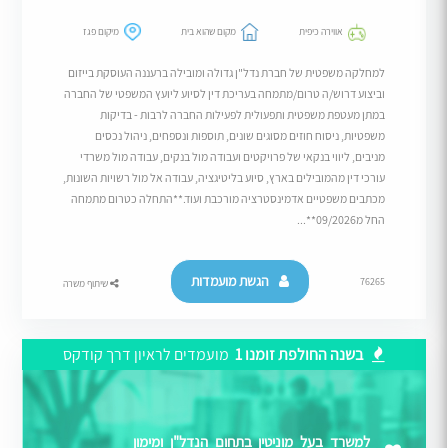
אווירה כיפית
מקום שהוא בית
מיקום פגז
למחלקה משפטית של חברת נדל"ן גדולה ומובילה ברעננה העוסקת בייזום
וביצוע דרוש/ה טרום/מתמחה בעריכת דין לסיוע ליועץ המשפטי של החברה
במתן מעטפת משפטית ותפעולית לפעילות החברה לרבות - בדיקות
משפטיות, ניסוח חוזים מסוגים שונים, תוספות ונספחים, ניהול נכסים
מניבים, ליווי בנקאי של פרויקטים ועבודה מול בנקים, עבודה מול משרדי
עורכי דין מהמובילים בארץ, סיוע בליטיגציה, עבודה אל מול רשויות השונות,
מכתבים משפטיים אדמינסטרציה מורכבת ועוד.**התחלה כטרום מתמחה
החל מ09/2026**...
הגשת מועמדות
76265
שיתוף משרה
בשנה החולפת זומנו 1
מועמדים לראיון דרך קודקס
למשרד בעל מוניטין בתחום הנדל"ן ומימון