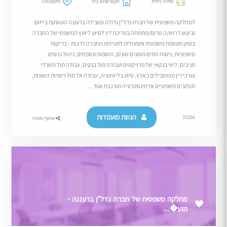
אווירה כיפית
מקום שהוא בית
מיקום פגז
למחלקה משפטית של חברת נדל"ן גדולה ומובילה ברעננה העוסקת בייזום
וביצוע דרוש/ה טרום/מתמחה בעריכת דין לסיוע ליועץ המשפטי של החברה
במתן מעטפת משפטית ותפעולית לפעילות החברה לרבות - בדיקות
משפטיות, ניסוח חוזים מסוגים שונים, תוספות ונספחים, ניהול נכסים
מניבים, ליווי בנקאי של פרויקטים ועבודה מול בנקים, עבודה מול משרדי
עורכי דין מהמובילים בארץ, סיוע בליטיגציה, עבודה אל מול רשויות השונות,
מכתבים משפטיים אדמינסטרציה מורכבת ועוד....
הגשת מועמדות
76266
שיתוף משרה
מחלקה משפטית של חברת נדל"ן ברעננה -
מוע�...