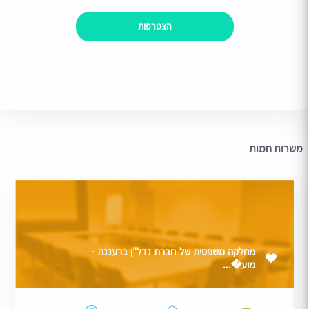
הצטרפות
משרות חמות
מחלקה משפטית של חברת נדל"ן ברעננה -
מוע�...