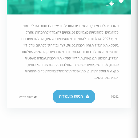
�...
משרד אנגלרד ושות’, מהמשרדים המובילים בישראל בתחום הנדל”ן, מזמין
סטודנטים וסטודנטיות מצטיינים למשפטים להצטרף להתמחות שתחל
במרץ 2027. אצלנו תזכו להתמחות משמעותית ומעשית, הכוללת מעורבות
בעסקאות מהגדולות והמורכבות במשק, לצד עבודה שוטפת עם עורכי דין
ושותפים מהמובילים בתחום. ההתמחות במשרד מעניקה חשיפה לעולמות
הנדל”ן, המימון והבנקאות, תוך ליווי עסקאות מורכבות, עבודה משפטית
מגוונת, למידה מקצועית יומיומית והשתלבות בסביבת עבודה איכותית,
מקצועית ומשפחתית. קיימת אפשרות להשתלב במשרת טרום-התמחות.
אם אתם מחפשי...
הגשת מועמדות
76262
שיתוף משרה