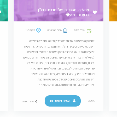
מחלקה משפטית של חברת נדל"ן
ברעננה - מוע�...
אווירה כיפית
מקום שהוא בית
מיקום פגז
למחלקה משפטית של חברת נדל"ן גדולה ומובילה ברעננה
העוסקת בייזום וביצוע דרוש/ה טרום/מתמחה בעריכת דין לסיוע
ליועץ המשפטי של החברה במתן מעטפת משפטית ותפעולית
לפעילות החברה לרבות - בדיקות משפטיות, ניסוח חוזים מסוגים
שונים, תוספות ונספחים, ניהול נכסים מניבים, ליווי בנקאי של
פרויקטים ועבודה מול בנקים, עבודה מול משרדי עורכי דין
מהמובילים בארץ, סיוע בליטיגציה, עבודה אל מול רשויות
השונות, מכתבים משפטיים אדמינסטרציה מורכבת
ועוד.**התחלה כטרום מתמחה החל מ09/2026**...
הגשת מועמדות
76265
שיתוף משרה