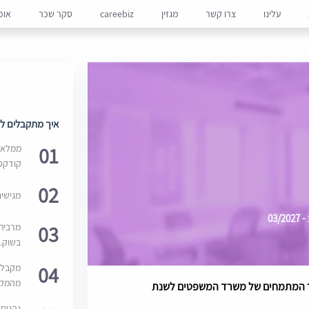
עלינו
צרו קשר
מגזין
careebiz
סקר שכר
אופ
איך מתקבלים למ
01
ממלאים
קודקס
02
מגישי
03
03
מרבית
בשוק. 
04
מקבלי
מהמקור
ר המתמחים של משרד המשפטים לשנת
נהנים 