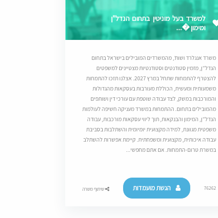
למשרד בעל מוניטין בתחום הנדל"ן
ומימון �...
משרד אנגלרד ושות’, מהמשרדים המובילים בישראל בתחום
הנדל”ן, מזמין סטודנטים וסטודנטיות מצטיינים למשפטים
להצטרף להתמחות שתחל במרץ 2027. אצלנו תזכו להתמחות
משמעותית ומעשית, הכוללת מעורבות בעסקאות מהגדולות
והמורכבות במשק, לצד עבודה שוטפת עם עורכי דין ושותפים
מהמובילים בתחום. ההתמחות במשרד מעניקה חשיפה לעולמות
הנדל”ן, המימון והבנקאות, תוך ליווי עסקאות מורכבות, עבודה
משפטית מגוונת, למידה מקצועית יומיומית והשתלבות בסביבת
עבודה איכותית, מקצועית ומשפחתית. קיימת אפשרות להשתלב
במשרת טרום-התמחות. אם אתם מחפשי...
הגשת מועמדות
76262
שיתוף משרה