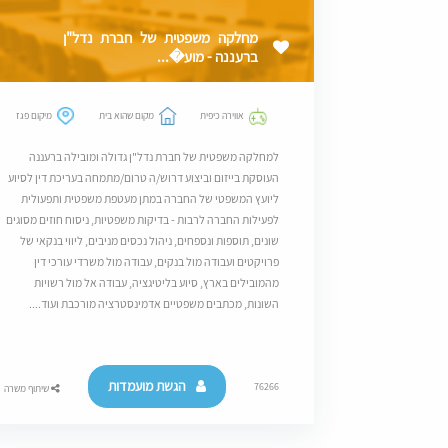
מחלקה משפטית של חברת נדל"ן
ברעננה - מוע�...
אווירה כיפית
מקום שהוא בית
מיקום פגז
למחלקה משפטית של חברת נדל"ן גדולה ומובילה ברעננה
העוסקת בייזום וביצוע דרוש/ה טרום/מתמחה בעריכת דין לסיוע
ליועץ המשפטי של החברה במתן מעטפת משפטית ותפעולית
לפעילות החברה לרבות - בדיקות משפטיות, ניסוח חוזים מסוגים
שונים, תוספות ונספחים, ניהול נכסים מניבים, ליווי בנקאי של
פרויקטים ועבודה מול בנקים, עבודה מול משרדי עורכי דין
מהמובילים בארץ, סיוע בליטיגציה, עבודה אל מול רשויות
השונות, מכתבים משפטיים אדמינסטרציה מורכבת ועוד....
הגשת מועמדות
76266
שיתוף משרה