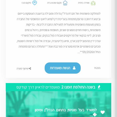
אווירה כיפית
מקום שהוא בית
מיקום פגז
למחלקה משפטית של חברת נדל"ן גדולה ומובילה ברעננה העוסקת בייזום
וביצוע דרוש/ה טרום/מתמחה בעריכת דין לסיוע ליועץ המשפטי של החברה
במתן מעטפת משפטית ותפעולית לפעילות החברה לרבות - בדיקות
משפטיות, ניסוח חוזים מסוגים שונים, תוספות ונספחים, ניהול נכסים
מניבים, ליווי בנקאי של פרויקטים ועבודה מול בנקים, עבודה מול משרדי
עורכי דין מהמובילים בארץ, סיוע בליטיגציה, עבודה אל מול רשויות השונות,
מכתבים משפטיים אדמינסטרציה מורכבת ועוד.**התחלה כטרום מתמחה
החל מ09/2026**...
הגשת מועמדות
76265
שיתוף משרה
בשנה החולפת זומנו 2
מועמדים לראיון דרך קודקס
למשרד בעל מוניטין בתחום הנדל"ן ומימון
�...