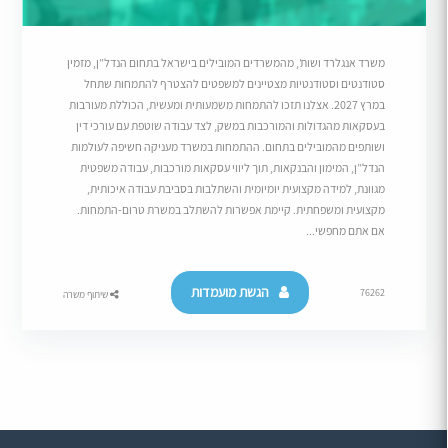
משרד אנגלרד ושות’, מהמשרדים המובילים בישראל בתחום הנדל”ן, מזמין
סטודנטים וסטודנטיות מצטיינים למשפטים להצטרף להתמחות שתחל
במרץ 2027. אצלנו תזכו להתמחות משמעותית ומעשית, הכוללת מעורבות
בעסקאות מהגדולות והמורכבות במשק, לצד עבודה שוטפת עם עורכי דין
ושותפים מהמובילים בתחום. ההתמחות במשרד מעניקה חשיפה לעולמות
הנדל”ן, המימון והבנקאות, תוך ליווי עסקאות מורכבות, עבודה משפטית
מגוונת, למידה מקצועית יומיומית והשתלבות בסביבת עבודה איכותית,
מקצועית ומשפחתית. קיימת אפשרות להשתלב במשרת טרום-התמחות.
אם אתם מחפשי...
הגשת מועמדות
76262
שיתוף משרה