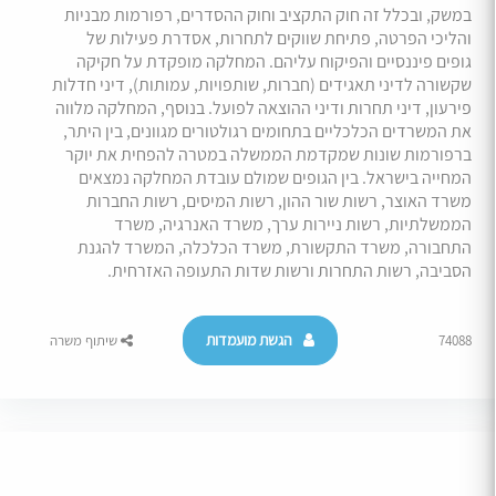
במשק, ובכלל זה חוק התקציב וחוק ההסדרים, רפורמות מבניות
והליכי הפרטה, פתיחת שווקים לתחרות, אסדרת פעילות של
גופים פיננסיים והפיקוח עליהם. המחלקה מופקדת על חקיקה
שקשורה לדיני תאגידים (חברות, שותפויות, עמותות), דיני חדלות
פירעון, דיני תחרות ודיני ההוצאה לפועל. בנוסף, המחלקה מלווה
את המשרדים הכלכליים בתחומים רגולטורים מגוונים, בין היתר,
ברפורמות שונות שמקדמת הממשלה במטרה להפחית את יוקר
המחייה בישראל. בין הגופים שמולם עובדת המחלקה נמצאים
משרד האוצר, רשות שור ההון, רשות המיסים, רשות החברות
הממשלתיות, רשות ניירות ערך, משרד האנרגיה, משרד
התחבורה, משרד התקשורת, משרד הכלכלה, המשרד להגנת
הסביבה, רשות התחרות ורשות שדות התעופה האזרחית.
הגשת מועמדות
74088
שיתוף משרה