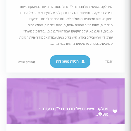
למחלקה משפטית של חברת נדל"ן גדולה ומובילה ברעננה העוסקת בייזום
וביצוע דרוש/ה טרום/מתמחה בעריכת דין לסיוע ליועץ המשפטי של החברה
במתן מעטפת משפטית ותפעולית לפעילות החברה לרבות - בדיקות
משפטיות, ניסוח חוזים מסוגים שונים, תוספות ונספחים, ניהול נכסים
מניבים, ליווי בנקאי של פרויקטים ועבודה מול בנקים, עבודה מול משרדי
עורכי דין מהמובילים בארץ, סיוע בליטיגציה, עבודה אל מול רשויות השונות,
מכתבים משפטיים אדמינסטרציה מורכבת ועוד....
הגשת מועמדות
76266
שיתוף משרה
מחלקה משפטית של חברת נדל"ן ברעננה -
מוע�...