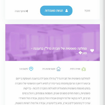
הגשת מועמדות
76266
שיתוף משרה
מחלקה משפטית של חברת נדל"ן ברעננה -
מוע�...
אווירה כיפית
מקום שהוא בית
מיקום פגז
למחלקה משפטית של חברת נדל"ן גדולה ומובילה ברעננה העוסקת בייזום
וביצוע דרוש/ה טרום/מתמחה בעריכת דין לסיוע ליועץ המשפטי של החברה
במתן מעטפת משפטית ותפעולית לפעילות החברה לרבות - בדיקות
משפטיות, ניסוח חוזים מסוגים שונים, תוספות ונספחים, ניהול נכסים
מניבים, ליווי בנקאי של פרויקטים ועבודה מול בנקים, עבודה מול משרדי
עורכי דין מהמובילים בארץ, סיוע בליטיגציה, עבודה אל מול רשויות השונות,