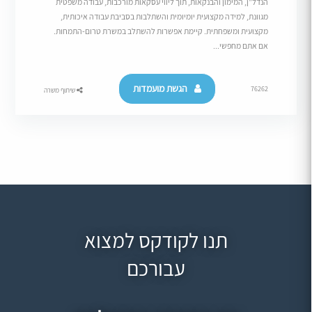
הנדל”ן, המימון והבנקאות, תוך ליווי עסקאות מורכבות, עבודה משפטית
מגוונת, למידה מקצועית יומיומית והשתלבות בסביבת עבודה איכותית,
מקצועית ומשפחתית. קיימת אפשרות להשתלב במשרת טרום-התמחות.
אם אתם מחפשי...
הגשת מועמדות
76262
שיתוף משרה
תנו לקודקס למצוא
עבורכם