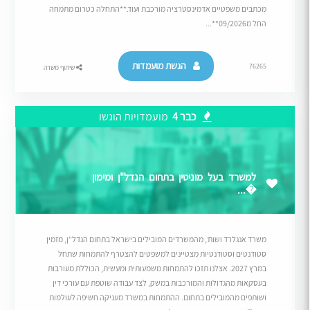
מכתבים משפטיים אדמינסטרציה מורכבת ועוד.**התחלה כטרום מתמחה
החל מ09/2026**...
הגשת מועמדות
76265
שיתוף משרה
כבר 4
מועמדויות הוגשו
למשרד בעל מוניטין בתחום הנדל"ן ומימון
�...
משרד אנגלרד ושות’, מהמשרדים המובילים בישראל בתחום הנדל”ן, מזמין
סטודנטים וסטודנטיות מצטיינים למשפטים להצטרף להתמחות שתחל
במרץ 2027. אצלנו תזכו להתמחות משמעותית ומעשית, הכוללת מעורבות
בעסקאות מהגדולות והמורכבות במשק, לצד עבודה שוטפת עם עורכי דין
ושותפים מהמובילים בתחום. ההתמחות במשרד מעניקה חשיפה לעולמות