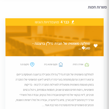
משרות חמות
כבר 4
מועמדויות הוגשו
מחלקה משפטית של חברת נדל"ן ברעננה -
מוע�...
אווירה כיפית
מקום שהוא בית
מיקום פגז
למחלקה משפטית של חברת נדל"ן גדולה ומובילה ברעננה העוסקת בייזום
וביצוע דרוש/ה טרום/מתמחה בעריכת דין לסיוע ליועץ המשפטי של החברה
במתן מעטפת משפטית ותפעולית לפעילות החברה לרבות - בדיקות
משפטיות, ניסוח חוזים מסוגים שונים, תוספות ונספחים, ניהול נכסים
מניבים, ליווי בנקאי של פרויקטים ועבודה מול בנקים, עבודה מול משרדי
עורכי דין מהמובילים בארץ, סיוע בליטיגציה, עבודה אל מול רשויות השונות,
מכתבים משפטיים אדמינסטרציה מורכבת ועוד....