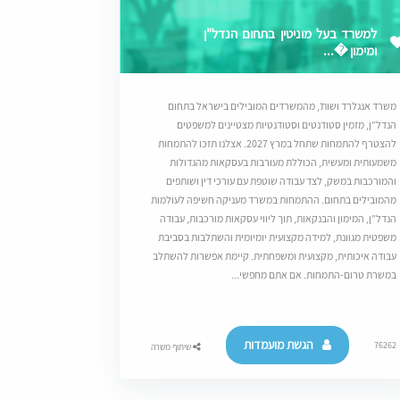
למשרד בעל מוניטין בתחום הנדל"ן
ומימון �...
משרד אנגלרד ושות’, מהמשרדים המובילים בישראל בתחום
הנדל”ן, מזמין סטודנטים וסטודנטיות מצטיינים למשפטים
להצטרף להתמחות שתחל במרץ 2027. אצלנו תזכו להתמחות
משמעותית ומעשית, הכוללת מעורבות בעסקאות מהגדולות
והמורכבות במשק, לצד עבודה שוטפת עם עורכי דין ושותפים
מהמובילים בתחום. ההתמחות במשרד מעניקה חשיפה לעולמות
הנדל”ן, המימון והבנקאות, תוך ליווי עסקאות מורכבות, עבודה
משפטית מגוונת, למידה מקצועית יומיומית והשתלבות בסביבת
עבודה איכותית, מקצועית ומשפחתית. קיימת אפשרות להשתלב
במשרת טרום-התמחות. אם אתם מחפשי...
הגשת מועמדות
76262
שיתוף משרה