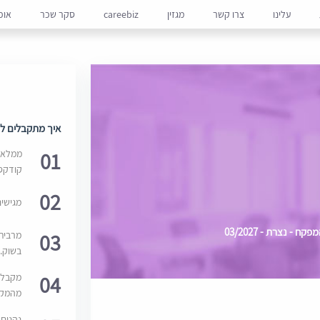
עלינו
צרו קשר
מגזין
careebiz
סקר שכר
אופ
איך מתקבלים למ
01
ממלאים
קודקס
02
מגישי
- נצרת - 03/2027
03
מרבית
בשוק. 
04
מקבלי
מהמקור
נהנים 