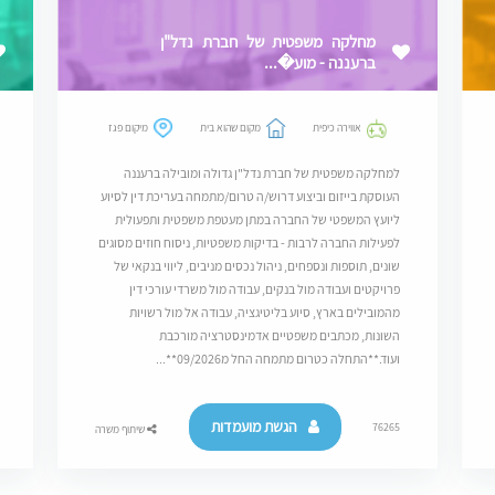
מחלקה משפטית של חברת נדל"ן
ברעננה - מוע�...
אווירה כיפית
מקום שהוא בית
מיקום פגז
למחלקה משפטית של חברת נדל"ן גדולה ומובילה ברעננה
העוסקת בייזום וביצוע דרוש/ה טרום/מתמחה בעריכת דין לסיוע
ליועץ המשפטי של החברה במתן מעטפת משפטית ותפעולית
לפעילות החברה לרבות - בדיקות משפטיות, ניסוח חוזים מסוגים
שונים, תוספות ונספחים, ניהול נכסים מניבים, ליווי בנקאי של
פרויקטים ועבודה מול בנקים, עבודה מול משרדי עורכי דין
מהמובילים בארץ, סיוע בליטיגציה, עבודה אל מול רשויות
השונות, מכתבים משפטיים אדמינסטרציה מורכבת
ועוד.**התחלה כטרום מתמחה החל מ09/2026**...
הגשת מועמדות
76265
שיתוף משרה