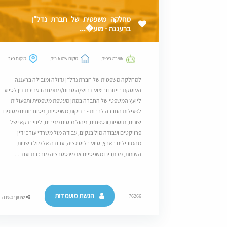
מחלקה משפטית של חברת נדל"ן
ברעננה - מוע�...
אווירה כיפית
מקום שהוא בית
מיקום פגז
למחלקה משפטית של חברת נדל"ן גדולה ומובילה ברעננה
העוסקת בייזום וביצוע דרוש/ה טרום/מתמחה בעריכת דין לסיוע
ליועץ המשפטי של החברה במתן מעטפת משפטית ותפעולית
לפעילות החברה לרבות - בדיקות משפטיות, ניסוח חוזים מסוגים
שונים, תוספות ונספחים, ניהול נכסים מניבים, ליווי בנקאי של
פרויקטים ועבודה מול בנקים, עבודה מול משרדי עורכי דין
מהמובילים בארץ, סיוע בליטיגציה, עבודה אל מול רשויות
השונות, מכתבים משפטיים אדמינסטרציה מורכבת ועוד....
הגשת מועמדות
76266
שיתוף משרה