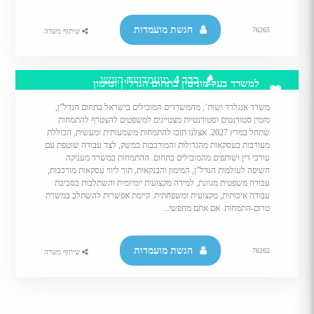
הגשת מועמדות
76265
שיתוף משרה
כבר 4
מועמדויות הוגשו
למשרד בעל מוניטין בתחום הנדל"ן ומימון
�...
משרד אנגלרד ושות’, מהמשרדים המובילים בישראל בתחום הנדל”ן,
מזמין סטודנטים וסטודנטיות מצטיינים למשפטים להצטרף להתמחות
שתחל במרץ 2027. אצלנו תזכו להתמחות משמעותית ומעשית, הכוללת
מעורבות בעסקאות מהגדולות והמורכבות במשק, לצד עבודה שוטפת עם
עורכי דין ושותפים מהמובילים בתחום. ההתמחות במשרד מעניקה
חשיפה לעולמות הנדל”ן, המימון והבנקאות, תוך ליווי עסקאות מורכבות,
עבודה משפטית מגוונת, למידה מקצועית יומיומית והשתלבות בסביבת
עבודה איכותית, מקצועית ומשפחתית. קיימת אפשרות להשתלב במשרת
טרום-התמחות. אם אתם מחפשי...
הגשת מועמדות
76262
שיתוף משרה