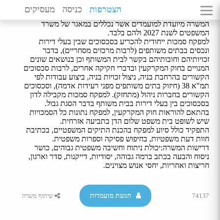
חולון - 09/2027
הצטרפות
כניסה
מעסיקים
המשרה מיועדת למועמדים אשר נכללים במאגר של משרד
המשפטים לשנת 2027 ולהם בלבד.
למפקח סמכות ייחודית להכריע בסכסוכים שבין בעלי דירות
ונכסים בבתים משותפים (לרבות מרכזים מסחריים), בדבר
זכויותיהם וחובותיהם בקשר לבית המשותף וכן בנושאים שונים
המנויים בחוק המקרקעין ובדברי חקיקה אחרים, לרבות סכסוכים
הקשורים בהרחבת בניה, ניצול זכויות בניה, ביצוע עבודות לפי
תמ"א 38 (חיזוק בתים משותפים מפני רעידות אדמה), וסכסוכים
הקשורים בחברות ניהול (מתחזק). למפקח סמכות מקבילה לדון
בסכסוכים בין בעלי דירות בבית משותף בדבר הסגת גבול.
בהתאם להוראות חוק המקרקעין, למפקח נתונות כל הסמכויות
שיש לשופט בית משפט שלום הדן בתביעה אזרחית.
התפקיד כולל סיוע למפקח בהכנת התיקים המשפטיים, בכתיבת
חוות דעת משפטיות, בחיפוש פסיקה וספרות משפטית.
דרישות המשרה:יכולת ניתוח וחשיבה משפטית גבוהים, כושר
ניסוח והבעה בכתב ברמה גבוהה, יסודיות, דייקנות, סדר וארגון,
חריצות ואחריות, יחסי אנוש מצוינים.
74137
שיתוף משרה
הגשת מועמדות