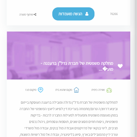
הגשת מועמדות
76266
שיתוף משרה
מחלקה משפטית של חברת נדל"ן ברעננה -
מוע�...
אווירה כיפית
מקום שהוא בית
מיקום פגז
למחלקה משפטית של חברת נדל"ן גדולה ומובילה ברעננה העוסקת בייזום
וביצוע דרוש/ה טרום/מתמחה בעריכת דין לסיוע ליועץ המשפטי של החברה
במתן מעטפת משפטית ותפעולית לפעילות החברה לרבות - בדיקות
משפטיות, ניסוח חוזים מסוגים שונים, תוספות ונספחים, ניהול נכסים
מניבים, ליווי בנקאי של פרויקטים ועבודה מול בנקים, עבודה מול משרדי
עורכי דין מהמובילים בארץ, סיוע בליטיגציה, עבודה אל מול רשויות השונות,