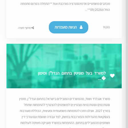
מכתבים משפטיים אדמינסטרציה מורכבת ועוד.**התחלה כטרום מתמחה
החל מ09/2026**...
הגשת מועמדות
76265
שיתוף משרה
למשרד בעל מוניטין בתחום הנדל"ן ומימון
�...
משרד אנגלרד ושות’, מהמשרדים המובילים בישראל בתחום הנדל”ן, מזמין
סטודנטים וסטודנטיות מצטיינים למשפטים להצטרף להתמחות שתחל
במרץ 2027. אצלנו תזכו להתמחות משמעותית ומעשית, הכוללת מעורבות
בעסקאות מהגדולות והמורכבות במשק, לצד עבודה שוטפת עם עורכי דין
ושותפים מהמובילים בתחום. ההתמחות במשרד מעניקה חשיפה לעולמות