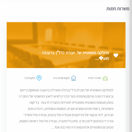
משרות חמות
מחלקה משפטית של חברת נדל"ן ברעננה -
מוע�...
אווירה כיפית
מקום שהוא בית
מיקום פגז
למחלקה משפטית של חברת נדל"ן גדולה ומובילה ברעננה העוסקת בייזום
וביצוע דרוש/ה טרום/מתמחה בעריכת דין לסיוע ליועץ המשפטי של החברה
במתן מעטפת משפטית ותפעולית לפעילות החברה לרבות - בדיקות
משפטיות, ניסוח חוזים מסוגים שונים, תוספות ונספחים, ניהול נכסים
מניבים, ליווי בנקאי של פרויקטים ועבודה מול בנקים, עבודה מול משרדי
עורכי דין מהמובילים בארץ, סיוע בליטיגציה, עבודה אל מול רשויות השונות,
מכתבים משפטיים אדמינסטרציה מורכבת ועוד....