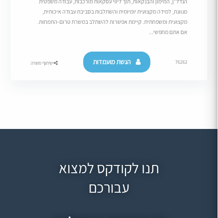
הנדל”ן, המימון והבנקאות, תוך ליווי עסקאות מורכבות, עבודה משפטית
מגוונת, למידה מקצועית יומיומית והשתלבות בסביבת עבודה איכותית,
מקצועית ומשפחתית. קיימת אפשרות להשתלב במשרת טרום-התמחות.
אם אתם מחפשי...
הגשת מועמדות
76262
שיתוף משרה
תנו לקודקס למצוא
עבורכם