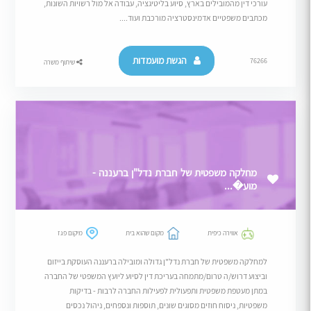
עורכי דין מהמובילים בארץ, סיוע בליטיגציה, עבודה אל מול רשויות השונות,
מכתבים משפטיים אדמינסטרציה מורכבת ועוד....
הגשת מועמדות
76266
שיתוף משרה
מחלקה משפטית של חברת נדל"ן ברעננה -
מוע�...
אווירה כיפית
מקום שהוא בית
מיקום פגז
למחלקה משפטית של חברת נדל"ן גדולה ומובילה ברעננה העוסקת בייזום
וביצוע דרוש/ה טרום/מתמחה בעריכת דין לסיוע ליועץ המשפטי של החברה
במתן מעטפת משפטית ותפעולית לפעילות החברה לרבות - בדיקות
משפטיות, ניסוח חוזים מסוגים שונים, תוספות ונספחים, ניהול נכסים