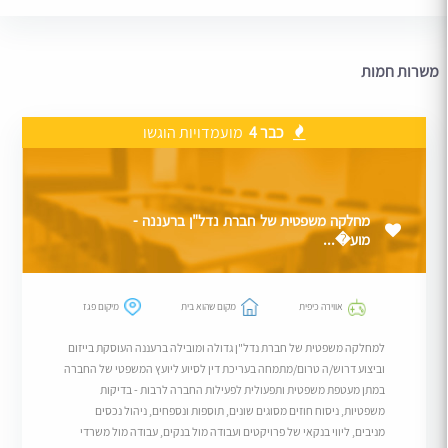
משרות חמות
כבר 4
מועמדויות הוגשו
מחלקה משפטית של חברת נדל"ן ברעננה -
מוע�...
אווירה כיפית
מקום שהוא בית
מיקום פגז
למחלקה משפטית של חברת נדל"ן גדולה ומובילה ברעננה העוסקת בייזום
וביצוע דרוש/ה טרום/מתמחה בעריכת דין לסיוע ליועץ המשפטי של החברה
במתן מעטפת משפטית ותפעולית לפעילות החברה לרבות - בדיקות
משפטיות, ניסוח חוזים מסוגים שונים, תוספות ונספחים, ניהול נכסים
מניבים, ליווי בנקאי של פרויקטים ועבודה מול בנקים, עבודה מול משרדי