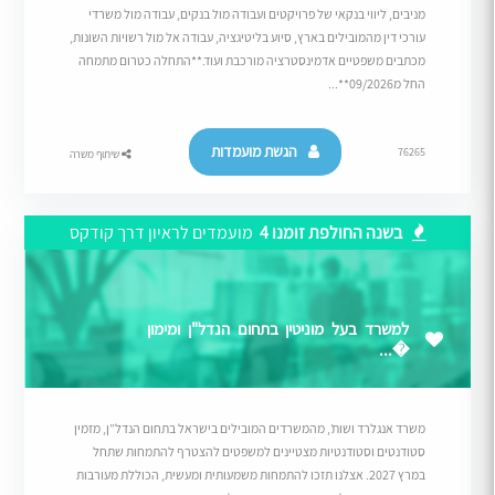
מניבים, ליווי בנקאי של פרויקטים ועבודה מול בנקים, עבודה מול משרדי
עורכי דין מהמובילים בארץ, סיוע בליטיגציה, עבודה אל מול רשויות השונות,
מכתבים משפטיים אדמינסטרציה מורכבת ועוד.**התחלה כטרום מתמחה
החל מ09/2026**...
הגשת מועמדות
76265
שיתוף משרה
בשנה החולפת זומנו 4
מועמדים לראיון דרך קודקס
למשרד בעל מוניטין בתחום הנדל"ן ומימון
�...
משרד אנגלרד ושות’, מהמשרדים המובילים בישראל בתחום הנדל”ן, מזמין
סטודנטים וסטודנטיות מצטיינים למשפטים להצטרף להתמחות שתחל
במרץ 2027. אצלנו תזכו להתמחות משמעותית ומעשית, הכוללת מעורבות