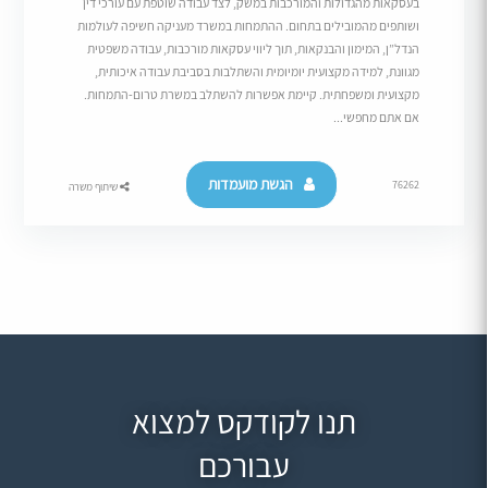
בעסקאות מהגדולות והמורכבות במשק, לצד עבודה שוטפת עם עורכי דין
ושותפים מהמובילים בתחום. ההתמחות במשרד מעניקה חשיפה לעולמות
הנדל”ן, המימון והבנקאות, תוך ליווי עסקאות מורכבות, עבודה משפטית
מגוונת, למידה מקצועית יומיומית והשתלבות בסביבת עבודה איכותית,
מקצועית ומשפחתית. קיימת אפשרות להשתלב במשרת טרום-התמחות.
אם אתם מחפשי...
הגשת מועמדות
76262
שיתוף משרה
תנו לקודקס למצוא
עבורכם