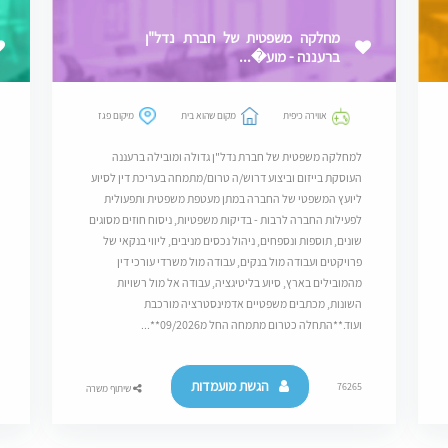
מחלקה משפטית של חברת נדל"ן
ברעננה - מוע�...
אווירה כיפית
מקום שהוא בית
מיקום פגז
למחלקה משפטית של חברת נדל"ן גדולה ומובילה ברעננה
העוסקת בייזום וביצוע דרוש/ה טרום/מתמחה בעריכת דין לסיוע
ליועץ המשפטי של החברה במתן מעטפת משפטית ותפעולית
לפעילות החברה לרבות - בדיקות משפטיות, ניסוח חוזים מסוגים
שונים, תוספות ונספחים, ניהול נכסים מניבים, ליווי בנקאי של
פרויקטים ועבודה מול בנקים, עבודה מול משרדי עורכי דין
מהמובילים בארץ, סיוע בליטיגציה, עבודה אל מול רשויות
השונות, מכתבים משפטיים אדמינסטרציה מורכבת
ועוד.**התחלה כטרום מתמחה החל מ09/2026**...
הגשת מועמדות
76265
שיתוף משרה