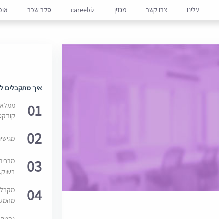
עלינו
צרו קשר
מגזין
careebiz
סקר שכר
אופ
איך מתקבלים למ
01
ממלאים
קודקס
02
מגישי
03
מרבית
בשוק. 
04
מקבלי
מהמקור
נהנים 