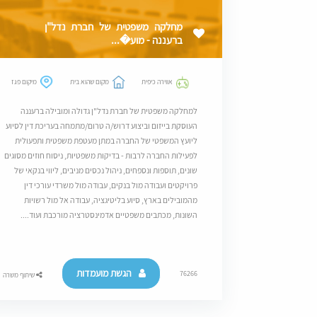
מחלקה משפטית של חברת נדל"ן
ברעננה - מוע�...
אווירה כיפית
מקום שהוא בית
מיקום פגז
למחלקה משפטית של חברת נדל"ן גדולה ומובילה ברעננה
העוסקת בייזום וביצוע דרוש/ה טרום/מתמחה בעריכת דין לסיוע
ליועץ המשפטי של החברה במתן מעטפת משפטית ותפעולית
לפעילות החברה לרבות - בדיקות משפטיות, ניסוח חוזים מסוגים
שונים, תוספות ונספחים, ניהול נכסים מניבים, ליווי בנקאי של
פרויקטים ועבודה מול בנקים, עבודה מול משרדי עורכי דין
מהמובילים בארץ, סיוע בליטיגציה, עבודה אל מול רשויות
השונות, מכתבים משפטיים אדמינסטרציה מורכבת ועוד....
הגשת מועמדות
76266
שיתוף משרה