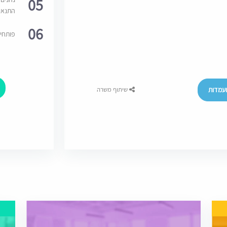
05
התנאי
06
פותחי
עמדות
שיתוף משרה