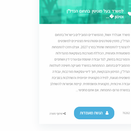
למשרד בעל מוניטין בתחום הנדל"ן
ומימון �...
משרד אנגלרד ושות’, מהמשרדים המובילים בישראל בתחום
הנדל”ן, מזמין סטודנטים וסטודנטיות מצטיינים למשפטים
להצטרף להתמחות שתחל במרץ 2027. אצלנו תזכו להתמחות
משמעותית ומעשית, הכוללת מעורבות בעסקאות מהגדולות
והמורכבות במשק, לצד עבודה שוטפת עם עורכי דין ושותפים
מהמובילים בתחום. ההתמחות במשרד מעניקה חשיפה לעולמות
הנדל”ן, המימון והבנקאות, תוך ליווי עסקאות מורכבות, עבודה
משפטית מגוונת, למידה מקצועית יומיומית והשתלבות בסביבת
עבודה איכותית, מקצועית ומשפחתית. קיימת אפשרות להשתלב
במשרת טרום-התמחות. אם אתם מחפשי...
הגשת מועמדות
76262
שיתוף משרה