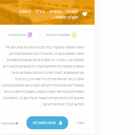
לחברה ציבורית בינ"ל דרוש/ה
יועץ/ת משפטי...
מקצוענות ללא פשרות
עבודה מאתגרת
תיאור התפקיד:התפקיד כולל הובלה וניהול של מגוון רחב של
תחומי המשפט בחברה, בדגש על רכש, הסכמים מסחריים,
התקשרויות, רגולציה, דיני תחרות וניהול סכסוכים משפטיים.
במסגרת התפקיד נדרש שיתוף פעולה הדוק עם מנהלים בכירים
וגורמים עסקיים, לצורך תמיכה ביעדים האסטרטגיים של
החברה, תוך הבטחת עמידה בדרישות הדין, ברגולציה
ובסטנדרטים אתיים בכלל פעילות החברה.אנו מחפשים מנהיג/ה
משפטי/ת בעל/ת אוריינטציה עסקית, המסוגל/ת לאזן בין ניהול
סיכונים לבין קידום היעדים המסחריים של החברה, להשפיע על
בעלי עניין בכירים ולהצליח בסבי...
הגשת מועמדות
76264
שיתוף משרה