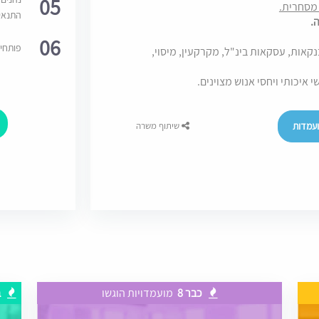
05
התנאי
.
06
פותחי
אות, עסקאות בינ"ל, מקרקעין, מיסוי,
 איכותי ויחסי אנוש מצוינים.
עמדות
שיתוף משרה
כבר 8
מועמדויות הוגשו
ב