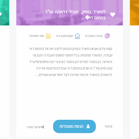
למשרד בוטיק, מוביל דרוש/ה עו"ד
בתחום די�...
עבודה מאתגרת
מקום שהוא בית
אופי משפחתי
קצת עלינו:אנחנו משרד בוטיק מהמובילים בישראל בתחום דיני
עבודה. המשרד מתמחה בכל תחומי משפט העבודה הקיבוצי
והאישי, הן במגזר הפרטי והן במגזר הציבורי.מה מחפשים?עו"ד
עם ניסיון של 0-7 שנים בתחום דיני עבודההזדמנות אדירה
להשתלב במשרד איכותי ומדורג לצד יחסי אנוש מעולים....
הגשת מועמדות
76258
שיתוף משרה