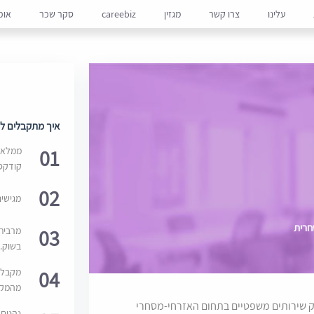
עלינו
צרו קשר
מגזין
careebiz
סקר שכר
אופ
איך מתקבלים למ
01
ממלאים
קודקס
02
מגישי
חרית
03
מרבית
בשוק. 
04
מקבלי
מהמקור
ואיכותי המונה 5 עו"ד ומעניק שירותים משפטיים בתחום האזרחי-מסחרי
נהנים 