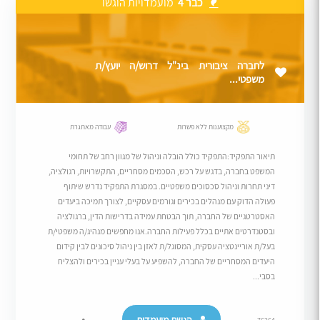
כבר 4
מועמדויות הוגשו
לחברה ציבורית בינ"ל דרוש/ה יועץ/ת
משפטי...
מקצוענות ללא פשרות
עבודה מאתגרת
תיאור התפקיד:התפקיד כולל הובלה וניהול של מגוון רחב של תחומי
המשפט בחברה, בדגש על רכש, הסכמים מסחריים, התקשרויות, רגולציה,
דיני תחרות וניהול סכסוכים משפטיים. במסגרת התפקיד נדרש שיתוף
פעולה הדוק עם מנהלים בכירים וגורמים עסקיים, לצורך תמיכה ביעדים
האסטרטגיים של החברה, תוך הבטחת עמידה בדרישות הדין, ברגולציה
ובסטנדרטים אתיים בכלל פעילות החברה.אנו מחפשים מנהיג/ה משפטי/ת
בעל/ת אוריינטציה עסקית, המסוגל/ת לאזן בין ניהול סיכונים לבין קידום
היעדים המסחריים של החברה, להשפיע על בעלי עניין בכירים ולהצליח
בסבי...