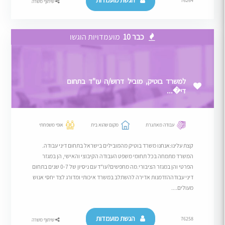
הגשת מועמדות
76264
שיתוף משרה
כבר 10
מועמדויות הוגשו
למשרד בוטיק, מוביל דרוש/ה עו"ד בתחום
די�...
עבודה מאתגרת
מקום שהוא בית
אופי משפחתי
קצת עלינו:אנחנו משרד בוטיק מהמובילים בישראל בתחום דיני עבודה.
המשרד מתמחה בכל תחומי משפט העבודה הקיבוצי והאישי, הן במגזר
הפרטי והן במגזר הציבורי.מה מחפשים?עו"ד עם ניסיון של 0-7 שנים בתחום
דיני עבודההזדמנות אדירה להשתלב במשרד איכותי ומדורג לצד יחסי אנוש
מעולים....
הגשת מועמדות
76258
שיתוף משרה