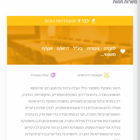
משרות חמות
כבר 4
מועמדויות הוגשו
לחברה ציבורית בינ"ל דרוש/ה יועץ/ת
משפטי...
מקצוענות ללא פשרות
עבודה מאתגרת
תיאור התפקיד:התפקיד כולל הובלה וניהול של מגוון רחב של תחומי
המשפט בחברה, בדגש על רכש, הסכמים מסחריים, התקשרויות, רגולציה,
דיני תחרות וניהול סכסוכים משפטיים. במסגרת התפקיד נדרש שיתוף
פעולה הדוק עם מנהלים בכירים וגורמים עסקיים, לצורך תמיכה ביעדים
האסטרטגיים של החברה, תוך הבטחת עמידה בדרישות הדין, ברגולציה
ובסטנדרטים אתיים בכלל פעילות החברה.אנו מחפשים מנהיג/ה משפטי/ת
בעל/ת אוריינטציה עסקית, המסוגל/ת לאזן בין ניהול סיכונים לבין קידום
היעדים המסחריים של החברה, להשפיע על בעלי עניין בכירים ולהצליח