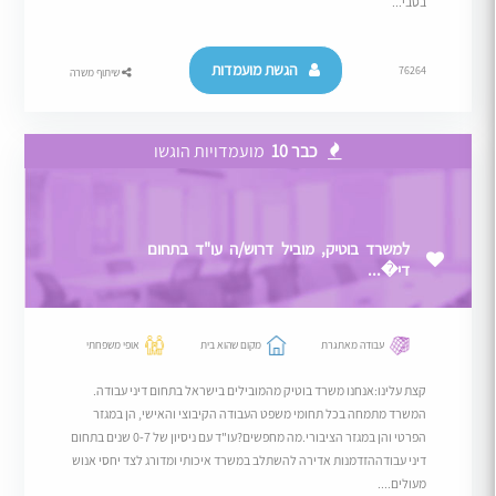
בסבי...
הגשת מועמדות
76264
שיתוף משרה
כבר 10
מועמדויות הוגשו
למשרד בוטיק, מוביל דרוש/ה עו"ד בתחום
די�...
עבודה מאתגרת
מקום שהוא בית
אופי משפחתי
קצת עלינו:אנחנו משרד בוטיק מהמובילים בישראל בתחום דיני עבודה.
המשרד מתמחה בכל תחומי משפט העבודה הקיבוצי והאישי, הן במגזר
הפרטי והן במגזר הציבורי.מה מחפשים?עו"ד עם ניסיון של 0-7 שנים בתחום
דיני עבודההזדמנות אדירה להשתלב במשרד איכותי ומדורג לצד יחסי אנוש
מעולים....