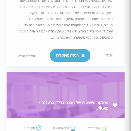
למחלקה משפטית של חברת נדל"ן גדולה ומובילה ברעננה העוסקת בייזום
וביצוע דרוש/ה טרום/מתמחה בעריכת דין לסיוע ליועץ המשפטי של החברה
במתן מעטפת משפטית ותפעולית לפעילות החברה לרבות - בדיקות
משפטיות, ניסוח חוזים מסוגים שונים, תוספות ונספחים, ניהול נכסים
מניבים, ליווי בנקאי של פרויקטים ועבודה מול בנקים, עבודה מול משרדי
עורכי דין מהמובילים בארץ, סיוע בליטיגציה, עבודה אל מול רשויות השונות,
מכתבים משפטיים אדמינסטרציה מורכבת ועוד....
הגשת מועמדות
76266
שיתוף משרה
מחלקה משפטית של חברת נדל"ן ברעננה -
מוע�...
אווירה כיפית
מקום שהוא בית
מיקום פגז