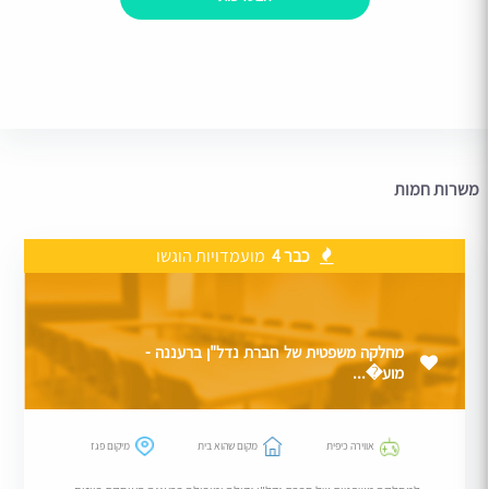
משרות חמות
כבר 4
מועמדויות הוגשו
מחלקה משפטית של חברת נדל"ן ברעננה -
מוע�...
אווירה כיפית
מקום שהוא בית
מיקום פגז