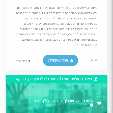
למחלקה משפטית של חברת נדל"ן גדולה ומובילה ברעננה העוסקת בייזום
וביצוע דרוש/ה טרום/מתמחה בעריכת דין לסיוע ליועץ המשפטי של החברה
במתן מעטפת משפטית ותפעולית לפעילות החברה לרבות - בדיקות
משפטיות, ניסוח חוזים מסוגים שונים, תוספות ונספחים, ניהול נכסים
מניבים, ליווי בנקאי של פרויקטים ועבודה מול בנקים, עבודה מול משרדי
עורכי דין מהמובילים בארץ, סיוע בליטיגציה, עבודה אל מול רשויות השונות,
מכתבים משפטיים אדמינסטרציה מורכבת ועוד.**התחלה כטרום מתמחה
החל מ09/2026**...
הגשת מועמדות
76265
שיתוף משרה
בשנה החולפת זומנו 4
מועמדים לראיון דרך קודקס
למשרד בעל מוניטין בתחום הנדל"ן ומימון
�...