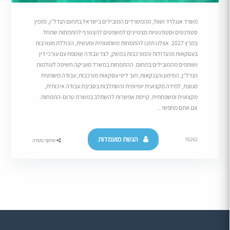
משרד אנגלרד ושות’, מהמשרדים המובילים בישראל בתחום הנדל”ן, מזמין
סטודנטים וסטודנטיות מצטיינים למשפטים להצטרף להתמחות שתחל
במרץ 2027. אצלנו תזכו להתמחות משמעותית ומעשית, הכוללת מעורבות
בעסקאות מהגדולות והמורכבות במשק, לצד עבודה שוטפת עם עורכי דין
ושותפים מהמובילים בתחום. ההתמחות במשרד מעניקה חשיפה לעולמות
הנדל”ן, המימון והבנקאות, תוך ליווי עסקאות מורכבות, עבודה משפטית
מגוונת, למידה מקצועית יומיומית והשתלבות בסביבת עבודה איכותית,
מקצועית ומשפחתית. קיימת אפשרות להשתלב במשרת טרום-התמחות.
אם אתם מחפשי...
הגשת מועמדות
76262
שיתוף משרה