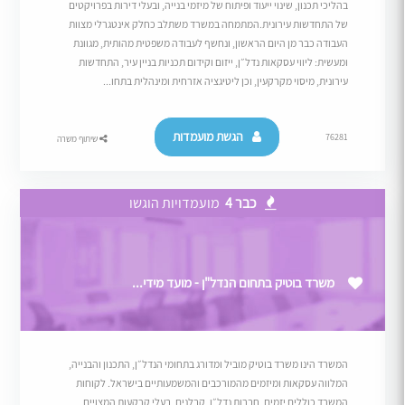
בהליכי תכנון, שינוי ייעוד ופיתוח של מיזמי בנייה, ובעלי דירות בפרויקטים
של התחדשות עירונית.המתמחה במשרד משתלב כחלק אינטגרלי מצוות
העבודה כבר מן היום הראשון, ונחשף לעבודה משפטית מהותית, מגוונת
ומעשית: ליווי עסקאות נדל״ן, ייזום וקידום תכניות בניין עיר, התחדשות
עירונית, מיסוי מקרקעין, וכן ליטיגציה אזרחית ומינהלית בתחו...
הגשת מועמדות
76281
שיתוף משרה
כבר 4
מועמדויות הוגשו
משרד בוטיק בתחום הנדל"ן - מועד מידי...
המשרד הינו משרד בוטיק מוביל ומדורג בתחומי הנדל״ן, התכנון והבנייה,
המלווה עסקאות ומיזמים מהמורכבים והמשמעותיים בישראל. לקוחות
המשרד כוללים יזמים, חברות נדל״ן, קבלנים, בעלי קרקעות המצויים