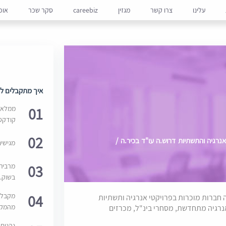
עלינו
צרו קשר
מגזין
careebiz
סקר שכר
אופ
איך מתקבלים למ
01
ממלאים
קודקס
02
רגיה והתשתיות דרוש.ה עו"ד בכיר.ה /
מגישי
03
מרבית
בשוק. 
04
מקבלי
ה חברות מוכרות בפרויקטי אנרגיה ותשתיות
מהמקור
אנרגיה מתחדשת, מסחרי בינ"ל, מכרזים
נהנים 