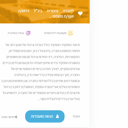
לחברה ציבורית בינ"ל דרוש/ה
יועץ/ת משפטי...
מקצוענות ללא פשרות
עבודה מאתגרת
תיאור התפקיד:התפקיד כולל הובלה וניהול של מגוון רחב של
תחומי המשפט בחברה, בדגש על רכש, הסכמים מסחריים,
התקשרויות, רגולציה, דיני תחרות וניהול סכסוכים משפטיים.
במסגרת התפקיד נדרש שיתוף פעולה הדוק עם מנהלים בכירים
וגורמים עסקיים, לצורך תמיכה ביעדים האסטרטגיים של
החברה, תוך הבטחת עמידה בדרישות הדין, ברגולציה
ובסטנדרטים אתיים בכלל פעילות החברה.אנו מחפשים מנהיג/ה
משפטי/ת בעל/ת אוריינטציה עסקית, המסוגל/ת לאזן בין ניהול
סיכונים לבין קידום היעדים המסחריים של החברה, להשפיע על
בעלי עניין בכירים ולהצליח בסבי...
הגשת מועמדות
76264
שיתוף משרה