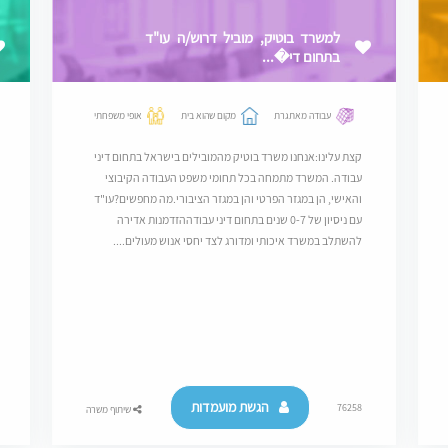
למשרד בוטיק, מוביל דרוש/ה עו"ד
בתחום די�...
עבודה מאתגרת
מקום שהוא בית
אופי משפחתי
קצת עלינו:אנחנו משרד בוטיק מהמובילים בישראל בתחום דיני
עבודה. המשרד מתמחה בכל תחומי משפט העבודה הקיבוצי
והאישי, הן במגזר הפרטי והן במגזר הציבורי.מה מחפשים?עו"ד
עם ניסיון של 0-7 שנים בתחום דיני עבודההזדמנות אדירה
להשתלב במשרד איכותי ומדורג לצד יחסי אנוש מעולים....
הגשת מועמדות
76258
שיתוף משרה