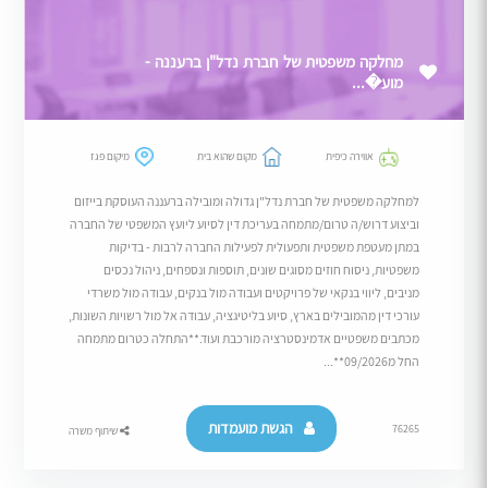
מחלקה משפטית של חברת נדל"ן ברעננה -
מוע�...
אווירה כיפית
מקום שהוא בית
מיקום פגז
למחלקה משפטית של חברת נדל"ן גדולה ומובילה ברעננה העוסקת בייזום
וביצוע דרוש/ה טרום/מתמחה בעריכת דין לסיוע ליועץ המשפטי של החברה
במתן מעטפת משפטית ותפעולית לפעילות החברה לרבות - בדיקות
משפטיות, ניסוח חוזים מסוגים שונים, תוספות ונספחים, ניהול נכסים
מניבים, ליווי בנקאי של פרויקטים ועבודה מול בנקים, עבודה מול משרדי
עורכי דין מהמובילים בארץ, סיוע בליטיגציה, עבודה אל מול רשויות השונות,
מכתבים משפטיים אדמינסטרציה מורכבת ועוד.**התחלה כטרום מתמחה
החל מ09/2026**...
הגשת מועמדות
76265
שיתוף משרה