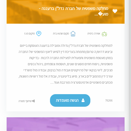
מחלקה משפטית של חברת נדל"ן ברעננה -
מוע�...
אווירה כיפית
מקום שהוא בית
מיקום פגז
למחלקה משפטית של חברת נדל"ן גדולה ומובילה ברעננה העוסקת בייזום
וביצוע דרוש/ה טרום/מתמחה בעריכת דין לסיוע ליועץ המשפטי של החברה
במתן מעטפת משפטית ותפעולית לפעילות החברה לרבות - בדיקות
משפטיות, ניסוח חוזים מסוגים שונים, תוספות ונספחים, ניהול נכסים
מניבים, ליווי בנקאי של פרויקטים ועבודה מול בנקים, עבודה מול משרדי
עורכי דין מהמובילים בארץ, סיוע בליטיגציה, עבודה אל מול רשויות השונות,
מכתבים משפטיים אדמינסטרציה מורכבת ועוד....
הגשת מועמדות
76266
שיתוף משרה