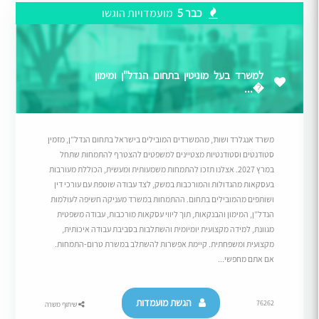
כבר 5
מועמדויות הוגשו
למשרד בעל מוניטין בתחום הנדל"ן ומימון
�...
משרד אנגלרד ושות’, מהמשרדים המובילים בישראל בתחום הנדל”ן, מזמין
סטודנטים וסטודנטיות מצטיינים למשפטים להצטרף להתמחות שתחל
במרץ 2027. אצלנו תזכו להתמחות משמעותית ומעשית, הכוללת מעורבות
בעסקאות מהגדולות והמורכבות במשק, לצד עבודה שוטפת עם עורכי דין
ושותפים מהמובילים בתחום. ההתמחות במשרד מעניקה חשיפה לעולמות
הנדל”ן, המימון והבנקאות, תוך ליווי עסקאות מורכבות, עבודה משפטית
מגוונת, למידה מקצועית יומיומית והשתלבות בסביבת עבודה איכותית,
מקצועית ומשפחתית. קיימת אפשרות להשתלב במשרת טרום-התמחות.
אם אתם מחפשי...
הגשת מועמדות
76262
שיתוף משרה