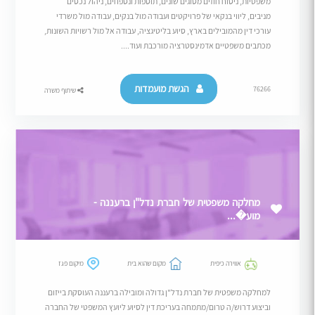
משפטיות, ניסוח חוזים מסוגים שונים, תוספות ונספחים, ניהול נכסים
מניבים, ליווי בנקאי של פרויקטים ועבודה מול בנקים, עבודה מול משרדי
עורכי דין מהמובילים בארץ, סיוע בליטיגציה, עבודה אל מול רשויות השונות,
מכתבים משפטיים אדמינסטרציה מורכבת ועוד....
הגשת מועמדות
76266
שיתוף משרה
מחלקה משפטית של חברת נדל"ן ברעננה -
מוע�...
אווירה כיפית
מקום שהוא בית
מיקום פגז
למחלקה משפטית של חברת נדל"ן גדולה ומובילה ברעננה העוסקת בייזום
וביצוע דרוש/ה טרום/מתמחה בעריכת דין לסיוע ליועץ המשפטי של החברה