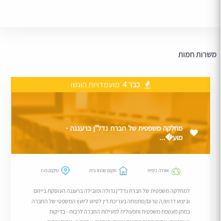
משרות חמות
כבר 4
מועמדויות הוגשו
מחלקה משפטית של חברת נדל"ן ברעננה -
מוע�...
אווירה כיפית
מקום שהוא בית
מיקום פגז
למחלקה משפטית של חברת נדל"ן גדולה ומובילה ברעננה העוסקת בייזום
וביצוע דרוש/ה טרום/מתמחה בעריכת דין לסיוע ליועץ המשפטי של החברה
במתן מעטפת משפטית ותפעולית לפעילות החברה לרבות - בדיקות