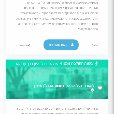
במתן מעטפת משפטית ותפעולית לפעילות החברה לרבות - בדיקות
משפטיות, ניסוח חוזים מסוגים שונים, תוספות ונספחים, ניהול נכסים
מניבים, ליווי בנקאי של פרויקטים ועבודה מול בנקים, עבודה מול משרדי
עורכי דין מהמובילים בארץ, סיוע בליטיגציה, עבודה אל מול רשויות השונות,
מכתבים משפטיים אדמינסטרציה מורכבת ועוד.**התחלה כטרום מתמחה
החל מ09/2026**...
הגשת מועמדות
76265
שיתוף משרה
בשנה החולפת זומנו 4
מועמדים לראיון דרך קודקס
למשרד בעל מוניטין בתחום הנדל"ן ומימון
�...
משרד אנגלרד ושות’, מהמשרדים המובילים בישראל בתחום הנדל”ן, מזמין
סטודנטים וסטודנטיות מצטיינים למשפטים להצטרף להתמחות שתחל