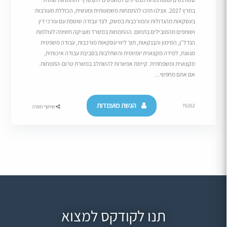
במרץ 2027. אצלנו תזכו להתמחות משמעותית ומעשית, הכוללת מעורבות
בעסקאות מהגדולות והמורכבות במשק, לצד עבודה שוטפת עם עורכי דין
ושותפים מהמובילים בתחום. ההתמחות במשרד מעניקה חשיפה לעולמות
הנדל”ן, המימון והבנקאות, תוך ליווי עסקאות מורכבות, עבודה משפטית
מגוונת, למידה מקצועית יומיומית והשתלבות בסביבת עבודה איכותית,
מקצועית ומשפחתית. קיימת אפשרות להשתלב במשרת טרום-התמחות.
אם אתם מחפשי...
הגשת מועמדות
76262
שיתוף משרה
תנו לקודקס למצוא