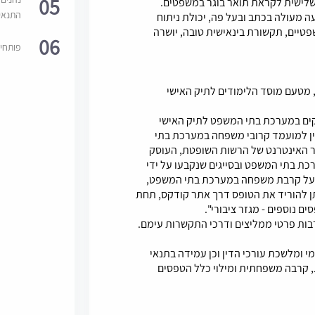
05
 שלישית לקראת תואר בוגר במשפטים.
התנאי
ה מעולה בכתב ובעל פה, יכולת ניתוח
טיים, תקשורת בינאישית טובה, יושרה
06
פותחי
יה, מטעם מוסד הלימודים לתיק האישי
קים במערכת בתי המשפט לתיק האישי
ין למועמד קרובי משפחה במערכת בתי
והל 01-09 המופיע באתר האינטרנט של הרשות השופטת, העוסק
ת בתי המשפט ובסייגים שנקבעו על ידי
ר על קרבת משפחה במערכת בתי המשפט,
ן להוריד את הטופס דרך אתר קודקס, תחת
ים נוספים - מגזר ציבורי".
ומלשכת עורכי הדין וכן עמידה בתנאי
, קרבה משפחתית ומילוי כלל הטפסים