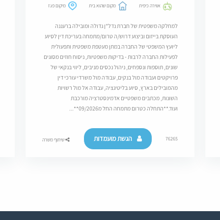
אווירה כיפית
מקום שהוא בית
מיקום פגז
למחלקה משפטית של חברת נדל"ן גדולה ומובילה ברעננה
העוסקת בייזום וביצוע דרוש/ה טרום/מתמחה בעריכת דין לסיוע
ליועץ המשפטי של החברה במתן מעטפת משפטית ותפעולית
לפעילות החברה לרבות - בדיקות משפטיות, ניסוח חוזים מסוגים
שונים, תוספות ונספחים, ניהול נכסים מניבים, ליווי בנקאי של
פרויקטים ועבודה מול בנקים, עבודה מול משרדי עורכי דין
מהמובילים בארץ, סיוע בליטיגציה, עבודה אל מול רשויות
השונות, מכתבים משפטיים אדמינסטרציה מורכבת
ועוד.**התחלה כטרום מתמחה החל מ09/2026**...
הגשת מועמדות
76265
שיתוף משרה