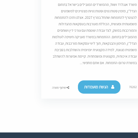
משרד אנגלרד ושות’, מהמשרדים המובילים בישראל בתחום
הנדל”ן, מזמין סטודנטים וסטודנטיות מצטיינים למשפטים
להצטרף להתמחות שתחל במרץ 2027. אצלנו תזכו להתמחות
משמעותית ומעשית, הכוללת מעורבות בעסקאות מהגדולות
והמורכבות במשק, לצד עבודה שוטפת עם עורכי דין ושותפים
מהמובילים בתחום. ההתמחות במשרד מעניקה חשיפה לעולמות
הנדל”ן, המימון והבנקאות, תוך ליווי עסקאות מורכבות, עבודה
משפטית מגוונת, למידה מקצועית יומיומית והשתלבות בסביבת
עבודה איכותית, מקצועית ומשפחתית. קיימת אפשרות להשתלב
במשרת טרום-התמחות. אם אתם מחפשי...
הגשת מועמדות
76262
שיתוף משרה