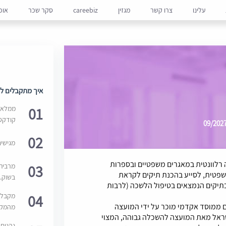
עלינו
צרו קשר
מגזין
careebiz
סקר שכר
אופ
איך מתקבלים למ
01
ממלאים
קודקס
02
מגישי
רלוונטית במאגרים משפטיים ובספרות
03
מרבית
שפטית, לסייע בהכנת תיקים לקראת
בשוק. 
בתיקים הנמצאים בטיפול הלשכה (לרבות
04
מקבלי
 ממוסד אקדמי מוכר על ידי המועצה
מהמקור
שראל מאת המועצה להשכלה גבוהה, המצוי
נהנים 