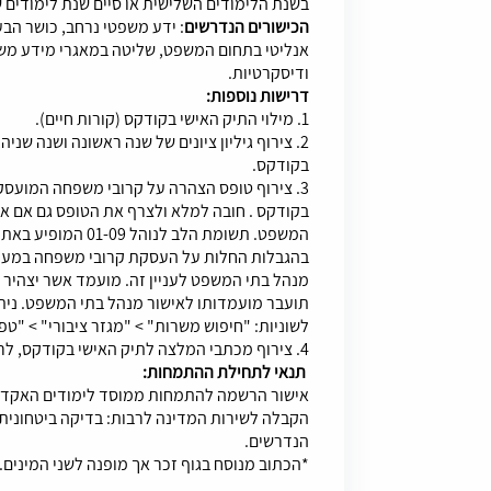
בשנת הלימודים השלישית או סיים שנת לימודים
הכישורים הנדרשים
: ידע משפטי נרחב, כושר הבע
אנליטי בתחום המשפט, שליטה במאגרי מידע משפ
ודיסקרטיות.
דרישות נוספות:
1. מילוי התיק האישי בקודקס (קורות חיים).
2. צירוף גיליון ציונים של שנה ראשונה ושנה שנ
בקודקס.
3. צירוף טופס הצהרה על קרובי משפחה המועס
בקודקס . חובה למלא ולצרף את הטופס גם אם א
המשפט. תשומת הלב לנ
בהגבלות החלות על העסקת קרובי משפחה במערכ
מנהל בתי המשפט לעניין זה. מועמד אשר יצהי
תועבר מועמדותו לאישור מנהל בתי המשפט. נית
לשוניות: "חיפוש משרות" > "מגזר ציבורי" > "טפס
4. צירוף מכתבי המלצה לתיק האישי בקודקס, לרבות פרטי ממליצים ודרכי התקשרות עימם.
תנאי לתחילת ההתמחות:
אישור הרשמה להתמחות ממוסד לימודים האקדמי 
הקבלה לשירות המדינה לרבות: בדיקה ביטחונית
הנדרשים.
*הכתוב מנוסח בגוף זכר אך מופנה לשני המינים.