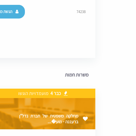
הגשת מו
74238
משרות חמות
כבר 4
מועמדויות הוגשו
מחלקה משפטית של חברת נדל"ן
ברעננה - מוע�...