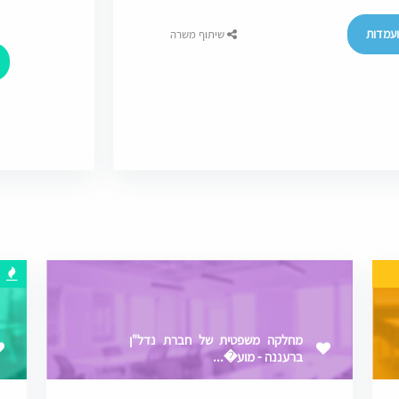
עמדות
שיתוף משרה
מחלקה משפטית של חברת נדל"ן
ברעננה - מוע�...