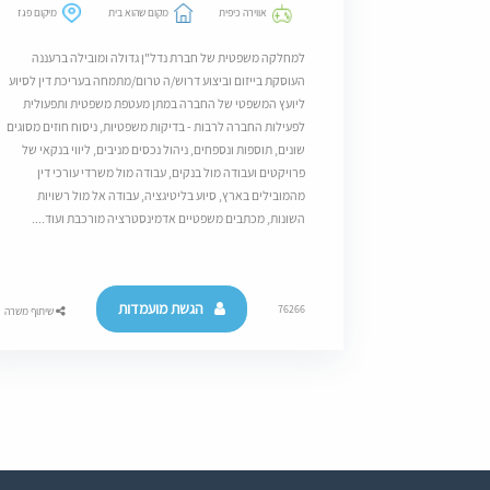
אווירה כיפית
מקום שהוא בית
מיקום פגז
למחלקה משפטית של חברת נדל"ן גדולה ומובילה ברעננה
העוסקת בייזום וביצוע דרוש/ה טרום/מתמחה בעריכת דין לסיוע
ליועץ המשפטי של החברה במתן מעטפת משפטית ותפעולית
לפעילות החברה לרבות - בדיקות משפטיות, ניסוח חוזים מסוגים
שונים, תוספות ונספחים, ניהול נכסים מניבים, ליווי בנקאי של
פרויקטים ועבודה מול בנקים, עבודה מול משרדי עורכי דין
מהמובילים בארץ, סיוע בליטיגציה, עבודה אל מול רשויות
השונות, מכתבים משפטיים אדמינסטרציה מורכבת ועוד....
הגשת מועמדות
76266
שיתוף משרה