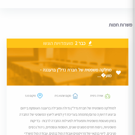
משרות חמות
כבר 2
מועמדויות הוגשו
מחלקה משפטית של חברת נדל"ן ברעננה -
מוע�...
אווירה כיפית
מקום שהוא בית
מיקום פגז
למחלקה משפטית של חברת נדל"ן גדולה ומובילה ברעננה העוסקת בייזום
וביצוע דרוש/ה טרום/מתמחה בעריכת דין לסיוע ליועץ המשפטי של החברה
במתן מעטפת משפטית ותפעולית לפעילות החברה לרבות - בדיקות
משפטיות, ניסוח חוזים מסוגים שונים, תוספות ונספחים, ניהול נכסים
מניבים, ליווי בנקאי של פרויקטים ועבודה מול בנקים, עבודה מול משרדי