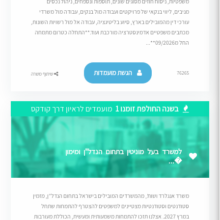
משפטיות, ניסוח חוזים מסוגים שונים, תוספות ונספחים, ניהול נכסים
מניבים, ליווי בנקאי של פרויקטים ועבודה מול בנקים, עבודה מול משרדי
עורכי דין מהמובילים בארץ, סיוע בליטיגציה, עבודה אל מול רשויות השונות,
מכתבים משפטיים אדמינסטרציה מורכבת ועוד.**התחלה כטרום מתמחה
החל מ09/2026**...
הגשת מועמדות
76265
שיתוף משרה
בשנה החולפת זומנו 1
מועמדים לראיון דרך קודקס
למשרד בעל מוניטין בתחום הנדל"ן ומימון
�...
משרד אנגלרד ושות’, מהמשרדים המובילים בישראל בתחום הנדל”ן, מזמין
סטודנטים וסטודנטיות מצטיינים למשפטים להצטרף להתמחות שתחל
במרץ 2027. אצלנו תזכו להתמחות משמעותית ומעשית, הכוללת מעורבות