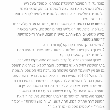
מוכר על ידי המועצה להשכלה גבוהה או ממוסד בעל רישיון
פעולה בישראל מאת המועצה להשכלה גבוהה, המצוי בשנת
הלימודים השלישית או סיים שנת לימודים שלישית לקראת תואר
בוגר במשפטים.
הכישורים הנדרשים
: ידע משפטי נרחב, כושר הבעה מעולה בכתב
ובעל פה, יכולת ניתוח אנליטי בתחום המשפט, שליטה במאגרי
מידע משפטיים, תקשורת בינאישית טובה, יושרה ודיסקרטיות.
דרישות נוספות:
1. מילוי התיק האישי בקודקס (קורות חיים).
2. צירוף גיליון ציונים של שנה ראשונה ושנה שניה, מטעם מוסד
הלימודים לתיק האישי בקודקס.
3. צירוף טופס הצהרה על קרובי משפחה המועסקים במערכת
בתי המשפט לתיק האישי בקודקס . חובה למלא ולצרף את הטופס
גם אם אין למועמד קרובי משפחה במערכת בתי המשפט. תשומת
הלב לנוהל 01-09 המופיע באתר האינטרנט של הרשות השופטת,
העוסק בהגבלות החלות על העסקת קרובי משפחה במערכת בתי
המשפט ובסייגים שנקבעו על ידי מנהל בתי המשפט לעניין זה.
מועמד אשר יצהיר על קרבת משפחה במערכת בתי המשפט,
תועבר מועמדותו לאישור מנהל בתי המשפט. ניתן להוריד את
הטופס דרך אתר קודקס, תחת לשוניות: "חיפוש משרות" > "מגזר
ציבורי" > "טפסים נוספים - מגזר ציבורי".