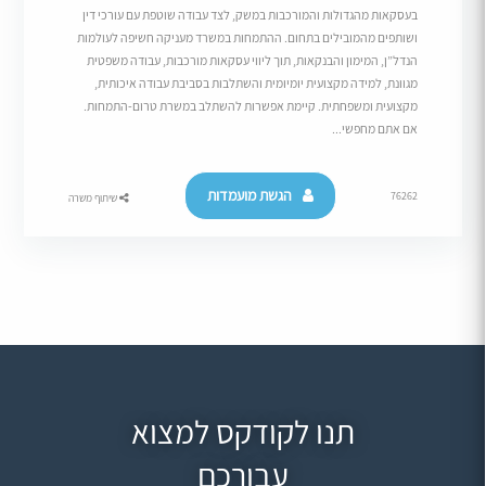
בעסקאות מהגדולות והמורכבות במשק, לצד עבודה שוטפת עם עורכי דין
ושותפים מהמובילים בתחום. ההתמחות במשרד מעניקה חשיפה לעולמות
הנדל”ן, המימון והבנקאות, תוך ליווי עסקאות מורכבות, עבודה משפטית
מגוונת, למידה מקצועית יומיומית והשתלבות בסביבת עבודה איכותית,
מקצועית ומשפחתית. קיימת אפשרות להשתלב במשרת טרום-התמחות.
אם אתם מחפשי...
הגשת מועמדות
76262
שיתוף משרה
תנו לקודקס למצוא
עבורכם