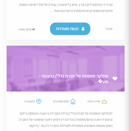
עורכי דין מהמובילים בארץ, סיוע בליטיגציה, עבודה אל מול רשויות השונות,
מכתבים משפטיים אדמינסטרציה מורכבת ועוד....
הגשת מועמדות
76266
שיתוף משרה
מחלקה משפטית של חברת נדל"ן ברעננה -
מוע�...
אווירה כיפית
מקום שהוא בית
מיקום פגז
למחלקה משפטית של חברת נדל"ן גדולה ומובילה ברעננה העוסקת בייזום
וביצוע דרוש/ה טרום/מתמחה בעריכת דין לסיוע ליועץ המשפטי של החברה
במתן מעטפת משפטית ותפעולית לפעילות החברה לרבות - בדיקות