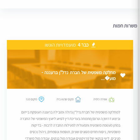
משרות חמות
כבר 4
מועמדויות הוגשו
מחלקה משפטית של חברת נדל"ן ברעננה -
מוע�...
אווירה כיפית
מקום שהוא בית
מיקום פגז
למחלקה משפטית של חברת נדל"ן גדולה ומובילה ברעננה העוסקת בייזום
וביצוע דרוש/ה טרום/מתמחה בעריכת דין לסיוע ליועץ המשפטי של החברה
במתן מעטפת משפטית ותפעולית לפעילות החברה לרבות - בדיקות
משפטיות, ניסוח חוזים מסוגים שונים, תוספות ונספחים, ניהול נכסים
מניבים, ליווי בנקאי של פרויקטים ועבודה מול בנקים, עבודה מול משרדי