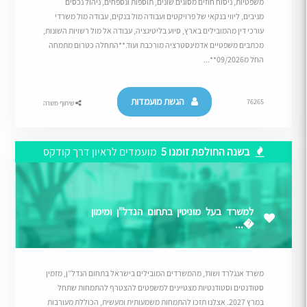
משפטיות, ניסוח חוזים מסוגים שונים, תוספות ונספחים, ניהול נכסים
מניבים, ליווי בנקאי של פרויקטים ועבודה מול בנקים, עבודה מול משרדי
עורכי דין מהמובילים בארץ, סיוע בליטיגציה, עבודה אל מול רשויות השונות,
מכתבים משפטיים אדמינסטרציה מורכבת ועוד.**התחלה כטרום מתמחה
החל מ09/2026**...
הגשת מועמדות
76265
שיתוף משרה
בשנה החולפת זומנו 5
מועמדים לראיון דרך קודקס
למשרד בעל מוניטין בתחום הנדל"ן ומימון
�...
משרד אנגלרד ושות’, מהמשרדים המובילים בישראל בתחום הנדל”ן, מזמין
סטודנטים וסטודנטיות מצטיינים למשפטים להצטרף להתמחות שתחל
במרץ 2027. אצלנו תזכו להתמחות משמעותית ומעשית, הכוללת מעורבות