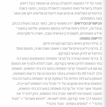
מוכר על ידי המועצה להשכלה גבוהה או ממוסד בעל רישיון
פעולה בישראל מאת המועצה להשכלה גבוהה, המצוי בשנת
הלימודים השלישית או סיים שנת לימודים שלישית לקראת תואר
בוגר במשפטים.
הכישורים הנדרשים
: ידע משפטי נרחב, כושר הבעה מעולה בכתב
ובעל פה, יכולת ניתוח אנליטי בתחום המשפט, שליטה במאגרי
מידע משפטיים, תקשורת בינאישית טובה, יושרה ודיסקרטיות.
דרישות נוספות:
1. מילוי התיק האישי בקודקס (קורות חיים).
2. צירוף גיליון ציונים של שנה ראשונה ושנה שניה, מטעם מוסד
הלימודים לתיק האישי בקודקס.
3. צירוף טופס הצהרה על קרובי משפחה המועסקים במערכת
בתי המשפט לתיק האישי בקודקס . חובה למלא ולצרף את הטופס
גם אם אין למועמד קרובי משפחה במערכת בתי המשפט. תשומת
הלב לנוהל 01-09 המופיע באתר האינטרנט של הרשות השופטת,
העוסק בהגבלות החלות על העסקת קרובי משפחה במערכת בתי
המשפט ובסייגים שנקבעו על ידי מנהל בתי המשפט לעניין זה.
מועמד אשר יצהיר על קרבת משפחה במערכת בתי המשפט,
תועבר מועמדותו לאישור מנהל בתי המשפט. ניתן להוריד את
הטופס דרך אתר קודקס, תחת לשוניות: "חיפוש משרות" > "מגזר
ציבורי" > "טפסים נוספים - מגזר ציבורי".