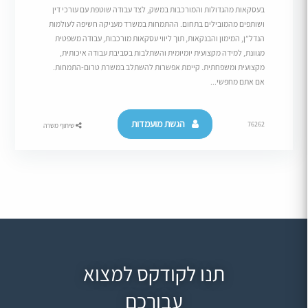
בעסקאות מהגדולות והמורכבות במשק, לצד עבודה שוטפת עם עורכי דין
ושותפים מהמובילים בתחום. ההתמחות במשרד מעניקה חשיפה לעולמות
הנדל”ן, המימון והבנקאות, תוך ליווי עסקאות מורכבות, עבודה משפטית
מגוונת, למידה מקצועית יומיומית והשתלבות בסביבת עבודה איכותית,
מקצועית ומשפחתית. קיימת אפשרות להשתלב במשרת טרום-התמחות.
אם אתם מחפשי...
הגשת מועמדות
76262
שיתוף משרה
תנו לקודקס למצוא
עבורכם