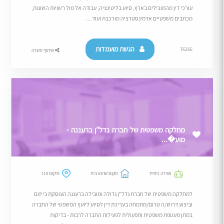
עורכי דין מהמובילים בארץ, סיוע בליטיגציה, עבודה אל מול רשויות השונות,
מכתבים משפטיים אדמינסטרציה מורכבת ועוד....
הגשת מועמדות
76266
שיתוף משרה
מחלקה משפטית של חברת נדל"ן ברעננה -
מוע�...
אווירה כיפית
מקום שהוא בית
מיקום פגז
למחלקה משפטית של חברת נדל"ן גדולה ומובילה ברעננה העוסקת בייזום
וביצוע דרוש/ה טרום/מתמחה בעריכת דין לסיוע ליועץ המשפטי של החברה
במתן מעטפת משפטית ותפעולית לפעילות החברה לרבות - בדיקות