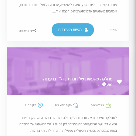
עורכי דין מהמובילים בארץ, סיוע בליטיגציה, עבודה אל מול רשויות השונות,
מכתבים משפטיים אדמינסטרציה מורכבת ועוד....
הגשת מועמדות
76266
שיתוף משרה
מחלקה משפטית של חברת נדל"ן ברעננה -
מוע�...
אווירה כיפית
מקום שהוא בית
מיקום פגז
למחלקה משפטית של חברת נדל"ן גדולה ומובילה ברעננה העוסקת בייזום
וביצוע דרוש/ה טרום/מתמחה בעריכת דין לסיוע ליועץ המשפטי של החברה
במתן מעטפת משפטית ותפעולית לפעילות החברה לרבות - בדיקות