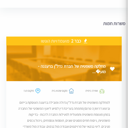
משרות חמות
כבר 2
מועמדויות הוגשו
מחלקה משפטית של חברת נדל"ן ברעננה -
מוע�...
אווירה כיפית
מקום שהוא בית
מיקום פגז
למחלקה משפטית של חברת נדל"ן גדולה ומובילה ברעננה העוסקת בייזום
וביצוע דרוש/ה טרום/מתמחה בעריכת דין לסיוע ליועץ המשפטי של החברה
במתן מעטפת משפטית ותפעולית לפעילות החברה לרבות - בדיקות
משפטיות, ניסוח חוזים מסוגים שונים, תוספות ונספחים, ניהול נכסים
מניבים, ליווי בנקאי של פרויקטים ועבודה מול בנקים, עבודה מול משרדי