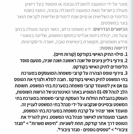
מוכר על ידי המועצה להשכלה גבוהה או ממוסד בעל רישיון
פעולה בישראל מאת המועצה להשכלה גבוהה, המצוי בשנת
הלימודים השלישית או סיים שנת לימודים שלישית לקראת תואר
בוגר במשפטים.
הכישורים הנדרשים
: ידע משפטי נרחב, כושר הבעה מעולה בכתב
ובעל פה, יכולת ניתוח אנליטי בתחום המשפט, שליטה במאגרי
מידע משפטיים, תקשורת בינאישית טובה, יושרה ודיסקרטיות.
דרישות נוספות:
1. מילוי התיק האישי בקודקס (קורות חיים).
2. צירוף גיליון ציונים של שנה ראשונה ושנה שניה, מטעם מוסד
הלימודים לתיק האישי בקודקס.
3. צירוף טופס הצהרה על קרובי משפחה המועסקים במערכת
בתי המשפט לתיק האישי בקודקס . חובה למלא ולצרף את הטופס
גם אם אין למועמד קרובי משפחה במערכת בתי המשפט. תשומת
הלב לנוהל 01-09 המופיע באתר האינטרנט של הרשות השופטת,
העוסק בהגבלות החלות על העסקת קרובי משפחה במערכת בתי
המשפט ובסייגים שנקבעו על ידי מנהל בתי המשפט לעניין זה.
מועמד אשר יצהיר על קרבת משפחה במערכת בתי המשפט,
תועבר מועמדותו לאישור מנהל בתי המשפט. ניתן להוריד את
הטופס דרך אתר קודקס, תחת לשוניות: "חיפוש משרות" > "מגזר
ציבורי" > "טפסים נוספים - מגזר ציבורי".