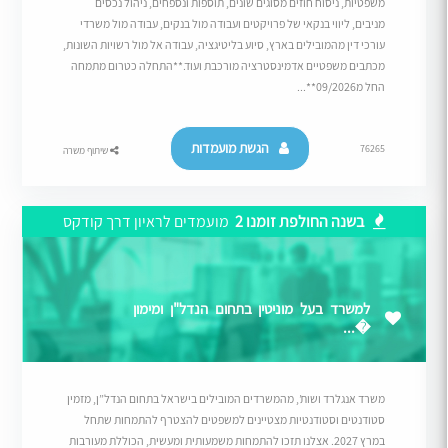
משפטיות, ניסוח חוזים מסוגים שונים, תוספות ונספחים, ניהול נכסים
מניבים, ליווי בנקאי של פרויקטים ועבודה מול בנקים, עבודה מול משרדי
עורכי דין מהמובילים בארץ, סיוע בליטיגציה, עבודה אל מול רשויות השונות,
מכתבים משפטיים אדמינסטרציה מורכבת ועוד.**התחלה כטרום מתמחה
החל מ09/2026**...
הגשת מועמדות
76265
שיתוף משרה
בשנה החולפת זומנו 2
מועמדים לראיון דרך קודקס
למשרד בעל מוניטין בתחום הנדל"ן ומימון
�...
משרד אנגלרד ושות’, מהמשרדים המובילים בישראל בתחום הנדל”ן, מזמין
סטודנטים וסטודנטיות מצטיינים למשפטים להצטרף להתמחות שתחל
במרץ 2027. אצלנו תזכו להתמחות משמעותית ומעשית, הכוללת מעורבות