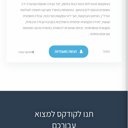
בעסקאות מהגדולות והמורכבות במשק, לצד עבודה שוטפת עם עורכי דין
ושותפים מהמובילים בתחום. ההתמחות במשרד מעניקה חשיפה לעולמות
הנדל”ן, המימון והבנקאות, תוך ליווי עסקאות מורכבות, עבודה משפטית
מגוונת, למידה מקצועית יומיומית והשתלבות בסביבת עבודה איכותית,
מקצועית ומשפחתית. קיימת אפשרות להשתלב במשרת טרום-התמחות.
אם אתם מחפשי...
הגשת מועמדות
76262
שיתוף משרה
תנו לקודקס למצוא
עבורכם