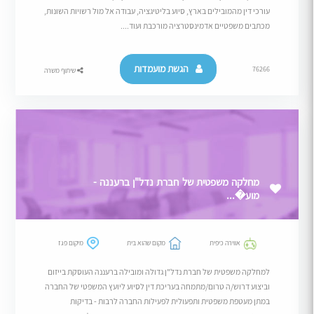
עורכי דין מהמובילים בארץ, סיוע בליטיגציה, עבודה אל מול רשויות השונות,
מכתבים משפטיים אדמינסטרציה מורכבת ועוד....
הגשת מועמדות
76266
שיתוף משרה
מחלקה משפטית של חברת נדל"ן ברעננה -
מוע�...
אווירה כיפית
מקום שהוא בית
מיקום פגז
למחלקה משפטית של חברת נדל"ן גדולה ומובילה ברעננה העוסקת בייזום
וביצוע דרוש/ה טרום/מתמחה בעריכת דין לסיוע ליועץ המשפטי של החברה
במתן מעטפת משפטית ותפעולית לפעילות החברה לרבות - בדיקות