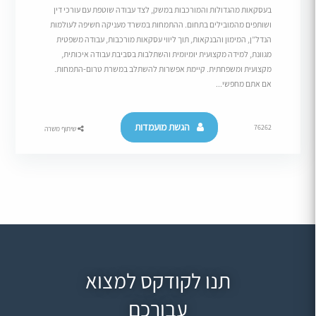
בעסקאות מהגדולות והמורכבות במשק, לצד עבודה שוטפת עם עורכי דין
ושותפים מהמובילים בתחום. ההתמחות במשרד מעניקה חשיפה לעולמות
הנדל”ן, המימון והבנקאות, תוך ליווי עסקאות מורכבות, עבודה משפטית
מגוונת, למידה מקצועית יומיומית והשתלבות בסביבת עבודה איכותית,
מקצועית ומשפחתית. קיימת אפשרות להשתלב במשרת טרום-התמחות.
אם אתם מחפשי...
הגשת מועמדות
76262
שיתוף משרה
תנו לקודקס למצוא
עבורכם