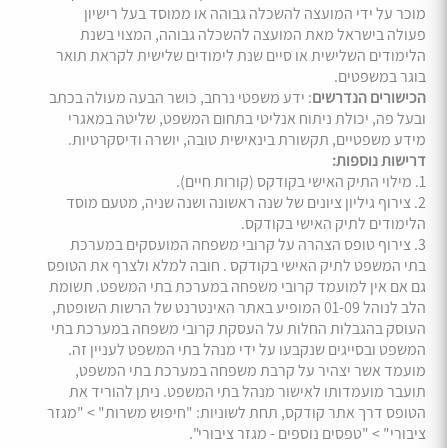
מוכר על ידי המועצה להשכלה גבוהה או ממוסד בעל רישיון
פעולה בישראל מאת המועצה להשכלה גבוהה, המצוי בשנת
הלימודים השלישית או סיים שנת לימודים שלישית לקראת תואר
בוגר במשפטים.
הכישורים הנדרשים
: ידע משפטי נרחב, כושר הבעה מעולה בכתב
ובעל פה, יכולת ניתוח אנליטי בתחום המשפט, שליטה במאגרי
מידע משפטיים, תקשורת בינאישית טובה, יושרה ודיסקרטיות.
דרישות נוספות:
1. מילוי התיק האישי בקודקס (קורות חיים).
2. צירוף גיליון ציונים של שנה ראשונה ושנה שניה, מטעם מוסד
הלימודים לתיק האישי בקודקס.
3. צירוף טופס הצהרה על קרובי משפחה המועסקים במערכת
בתי המשפט לתיק האישי בקודקס . חובה למלא ולצרף את הטופס
גם אם אין למועמד קרובי משפחה במערכת בתי המשפט. תשומת
הלב לנוהל 01-09 המופיע באתר האינטרנט של הרשות השופטת,
העוסק בהגבלות החלות על העסקת קרובי משפחה במערכת בתי
המשפט ובסייגים שנקבעו על ידי מנהל בתי המשפט לעניין זה.
מועמד אשר יצהיר על קרבת משפחה במערכת בתי המשפט,
תועבר מועמדותו לאישור מנהל בתי המשפט. ניתן להוריד את
הטופס דרך אתר קודקס, תחת לשוניות: "חיפוש משרות" > "מגזר
ציבורי" > "טפסים נוספים - מגזר ציבורי".