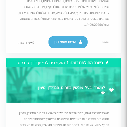
משפטיות, ניסוח חוזים מסוגים שונים, תוספות ונספחים, ניהול נכסים
מניבים, ליווי בנקאי של פרויקטים ועבודה מול בנקים, עבודה מול משרדי
עורכי דין מהמובילים בארץ, סיוע בליטיגציה, עבודה אל מול רשויות השונות,
מכתבים משפטיים אדמינסטרציה מורכבת ועוד.**התחלה כטרום מתמחה
החל מ09/2026**...
הגשת מועמדות
76265
שיתוף משרה
בשנה החולפת זומנו 1
מועמדים לראיון דרך קודקס
למשרד בעל מוניטין בתחום הנדל"ן ומימון
�...
משרד אנגלרד ושות’, מהמשרדים המובילים בישראל בתחום הנדל”ן, מזמין
סטודנטים וסטודנטיות מצטיינים למשפטים להצטרף להתמחות שתחל
במרץ 2027. אצלנו תזכו להתמחות משמעותית ומעשית, הכוללת מעורבות