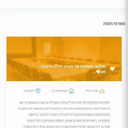
משרות חמות
מחלקה משפטית של חברת נדל"ן ברעננה -
מוע�...
אווירה כיפית
מקום שהוא בית
מיקום פגז
למחלקה משפטית של חברת נדל"ן גדולה ומובילה ברעננה העוסקת בייזום
וביצוע דרוש/ה טרום/מתמחה בעריכת דין לסיוע ליועץ המשפטי של החברה
במתן מעטפת משפטית ותפעולית לפעילות החברה לרבות - בדיקות
משפטיות, ניסוח חוזים מסוגים שונים, תוספות ונספחים, ניהול נכסים
מניבים, ליווי בנקאי של פרויקטים ועבודה מול בנקים, עבודה מול משרדי