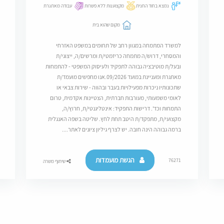
נמצא בחוד החנית
מקצוענות ללא פשרות
עבודה מאתגרת
מקום שהוא בית
למשרד המתמחה במגוון רחב של תחומים במשפט האזרחי
והמסחרי, דרוש/ה מתמחה כריזמטי/ת ומרשים/ה, ייצוגי/ת
ובעל/ת מוטיבציה גבוהה לתפקיד ולעיסוק המשפטי - להתמחות
מאתגרת ומעניינת במועד 09/2026.אנו מחפשים מועמד/ת
שתכונותיו ניכרות מפעילויות בעבר ובהווה - שירות צבאי או
לאומי משמעותי, מעורבות חברתית, הצטיינות אקדמית, טרום
התמחות וכד'. דרישות התפקיד: אינטליגנטי/ת, חרוץ/ה,
מקצועי/ת, מתפקד/ת היטב תחת לחץ. שליטה בשפה האנגלית
ברמה גבוהה הינה חובה. יש לצרף גיליון ציונים לאתר....
הגשת מועמדות
76271
שיתוף משרה