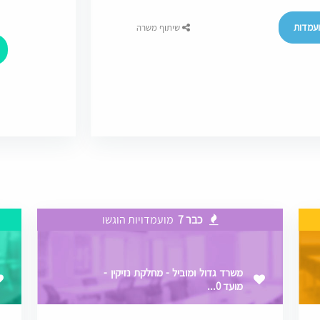
עמדות
שיתוף משרה
כבר 7
מועמדויות הוגשו
משרד גדול ומוביל - מחלקת נזיקין -
מועד 0...