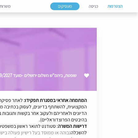
הצטרפות
כניסה
מעסיקים
משרות
שופטת, ביהמ"ש השלום ירושלים -מועד 09/2027
המתמחה אחראי במסגרת תפקידו:
לאתר פסיקה 
המקצועית, להשתתף בדיונים, לעסוק בכתיבה מ
הדיונים ולאחריהם ולעקוב אחר בקשות ותגובות 
בהיבטים הפרוצדוראליים).
דרישות המשרה
: סטודנט לתואר ראשון במשפטים
להשכלה
גבוהה או ממוסד בעל רישיון פעולה בי