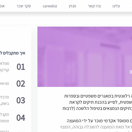
עלינו
צרו קשר
מגזין
careebiz
סקר שכר
אופ
איך מתקבלים למ
01
ממלאים
קודקס
02
מגישי
רלוונטית במאגרים משפטיים ובספרות
03
מרבית
שפטית, לסייע בהכנת תיקים לקראת
בשוק. 
בתיקים הנמצאים בטיפול הלשכה (לרבות
04
מקבלי
 ממוסד אקדמי מוכר על ידי המועצה
מהמקור
שראל מאת המועצה להשכלה גבוהה, המצוי
נהנים 