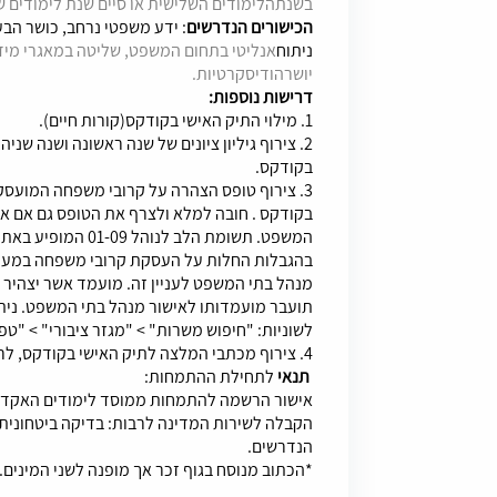
בשנתהלימודים השלישית או סיים שנת לימודים 
הכישורים הנדרשים
: ידע משפטי נרחב, כושר הב
ניתוח
אנליטי בתחום המשפט, שליטה במאגרי מיד
יושרהודיסקרטיות.
דרישות נוספות:
1. מילוי התיק האישי בקודקס(קורות חיים).
2. צירוף גיליון ציונים של שנה ראשונה ושנה שנ
בקודקס.
3. צירוף טופס הצהרה על קרובי משפחה המועס
בקודקס . חובה למלא ולצרף את הטופס גם אם א
המשפט. תשומת הלב לנ
בהגבלות החלות על העסקת קרובי משפחה במערכ
מנהל בתי המשפט לעניין זה. מועמד אשר יצהי
תועבר מועמדותו לאישור מנהל בתי המשפט. נית
לשוניות: "חיפוש משרות" > "מגזר ציבורי" > "טפס
4. צירוף מכתבי המלצה לתיק האישי בקודקס, לרבות פרטי ממליצים ודרכי התקשרות עימם.
תנאי
לתחילת ההתמחות:
אישור הרשמה להתמחות ממוסד לימודים האקדמי 
הקבלה לשירות המדינה לרבות: בדיקה ביטחונית
הנדרשים.
*הכתוב מנוסח בגוף זכר אך מופנה לשני המינים.