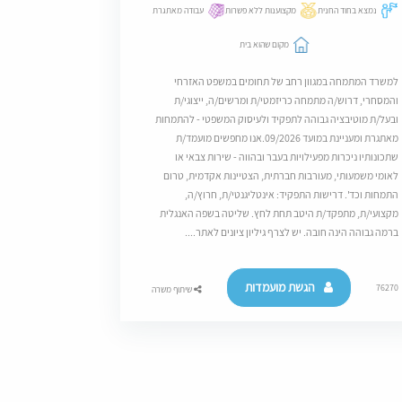
נמצא בחוד החנית
מקצוענות ללא פשרות
עבודה מאתגרת
מקום שהוא בית
למשרד המתמחה במגוון רחב של תחומים במשפט האזרחי
והמסחרי, דרוש/ה מתמחה כריזמטי/ת ומרשים/ה, ייצוגי/ת
ובעל/ת מוטיבציה גבוהה לתפקיד ולעיסוק המשפטי - להתמחות
מאתגרת ומעניינת במועד 09/2026.אנו מחפשים מועמד/ת
שתכונותיו ניכרות מפעילויות בעבר ובהווה - שירות צבאי או
לאומי משמעותי, מעורבות חברתית, הצטיינות אקדמית, טרום
התמחות וכד'. דרישות התפקיד: אינטליגנטי/ת, חרוץ/ה,
מקצועי/ת, מתפקד/ת היטב תחת לחץ. שליטה בשפה האנגלית
ברמה גבוהה הינה חובה. יש לצרף גיליון ציונים לאתר....
הגשת מועמדות
76270
שיתוף משרה