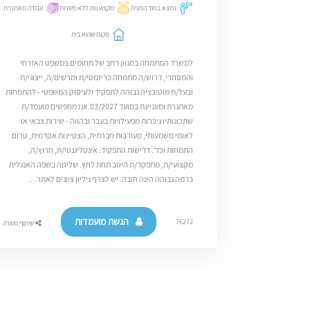
נמצא בחוד החנית
מקצוענות ללא פשרות
עבודה מאתגרת
מקום שהוא בית
למשרד המתמחה במגוון רחב של תחומים במשפט האזרחי
והמסחרי, דרוש/ה מתמחה כריזמטי/ת ומרשים/ה, ייצוגי/ת
ובעל/ת מוטיבציה גבוהה לתפקיד ולעיסוק המשפטי - להתמחות
מאתגרת ומעניינת במועד 03/2027.אנו מחפשים מועמד/ת
שתכונותיו ניכרות מפעילויות בעבר ובהווה - שירות צבאי או
לאומי משמעותי, מעורבות חברתית, הצטיינות אקדמית, טרום
התמחות וכד'. דרישות התפקיד: אינטליגנטי/ת, חרוץ/ה,
מקצועי/ת, מתפקד/ת היטב תחת לחץ. שליטה בשפה האנגלית
ברמה גבוהה הינה חובה. יש לצרף גיליון ציונים לאתר....
הגשת מועמדות
76272
שיתוף משרה