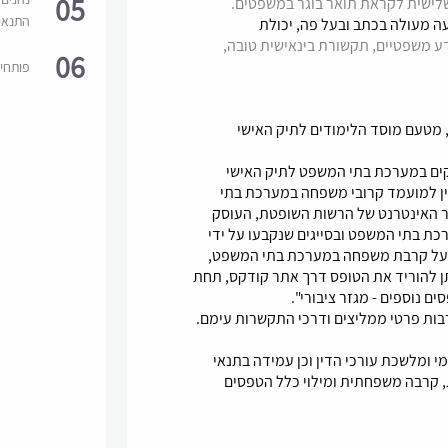
05
שלישית לקראת תואר בוגר במשפטים.
התנאי
עה מעולה בכתב ובעל פה, יכולת
ע משפטיים, תקשורת בינאישית טובה,
06
פותחי
יה, מטעם מוסד הלימודים לתיק האישי
קים במערכת בתי המשפט לתיק האישי
ין למועמד קרובי משפחה במערכת בתי
והל 01-09 המופיע באתר האינטרנט של הרשות השופטת, העוסק
ת בתי המשפט ובסייגים שנקבעו על ידי
ר על קרבת משפחה במערכת בתי המשפט,
ן להוריד את הטופס דרך אתר קודקס, תחת
ים נוספים - מגזר ציבורי".
ומלשכת עורכי הדין וכן עמידה בתנאי
, קרבה משפחתית ומילוי כלל הטפסים