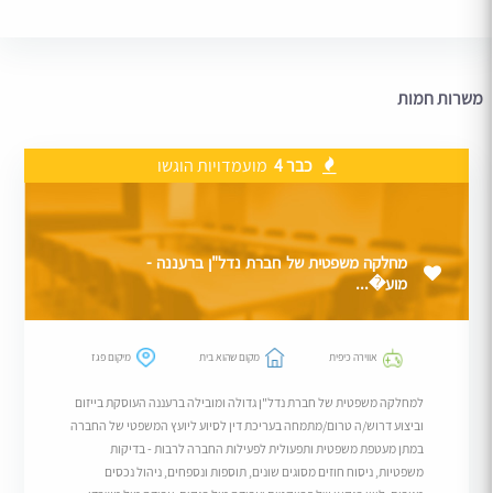
משרות חמות
כבר 4
מועמדויות הוגשו
מחלקה משפטית של חברת נדל"ן ברעננה -
מוע�...
אווירה כיפית
מקום שהוא בית
מיקום פגז
למחלקה משפטית של חברת נדל"ן גדולה ומובילה ברעננה העוסקת בייזום
וביצוע דרוש/ה טרום/מתמחה בעריכת דין לסיוע ליועץ המשפטי של החברה
במתן מעטפת משפטית ותפעולית לפעילות החברה לרבות - בדיקות
משפטיות, ניסוח חוזים מסוגים שונים, תוספות ונספחים, ניהול נכסים