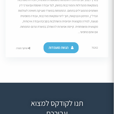
בעסקאות מהגדולות והמורכבות במשק, לצד עבודה שוטפת עם עורכי דין
ושותפים מהמובילים בתחום. ההתמחות במשרד מעניקה חשיפה לעולמות
הנדל”ן, המימון והבנקאות, תוך ליווי עסקאות מורכבות, עבודה משפטית
מגוונת, למידה מקצועית יומיומית והשתלבות בסביבת עבודה איכותית,
מקצועית ומשפחתית. קיימת אפשרות להשתלב במשרת טרום-התמחות.
אם אתם מחפשי...
הגשת מועמדות
76262
שיתוף משרה
תנו לקודקס למצוא
עבורכם