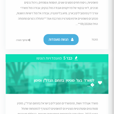
משפטיות, ניסוח חוזים מסוגים שונים, תוספות ונספחים, ניהול נכסים
מניבים, ליווי בנקאי של פרויקטים ועבודה מול בנקים, עבודה מול משרדי
עורכי דין מהמובילים בארץ, סיוע בליטיגציה, עבודה אל מול רשויות השונות,
מכתבים משפטיים אדמינסטרציה מורכבת ועוד.**התחלה כטרום מתמחה
החל מ09/2026**...
הגשת מועמדות
76265
שיתוף משרה
כבר 5
מועמדויות הוגשו
למשרד בעל מוניטין בתחום הנדל"ן ומימון
�...
משרד אנגלרד ושות’, מהמשרדים המובילים בישראל בתחום הנדל”ן, מזמין
סטודנטים וסטודנטיות מצטיינים למשפטים להצטרף להתמחות שתחל
במרץ 2027. אצלנו תזכו להתמחות משמעותית ומעשית, הכוללת מעורבות