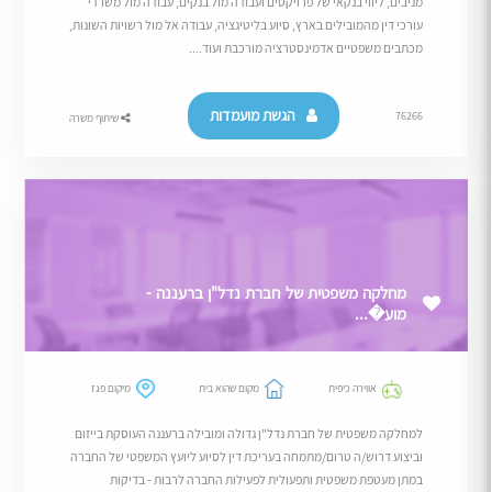
מניבים, ליווי בנקאי של פרויקטים ועבודה מול בנקים, עבודה מול משרדי
עורכי דין מהמובילים בארץ, סיוע בליטיגציה, עבודה אל מול רשויות השונות,
מכתבים משפטיים אדמינסטרציה מורכבת ועוד....
הגשת מועמדות
76266
שיתוף משרה
מחלקה משפטית של חברת נדל"ן ברעננה -
מוע�...
אווירה כיפית
מקום שהוא בית
מיקום פגז
למחלקה משפטית של חברת נדל"ן גדולה ומובילה ברעננה העוסקת בייזום
וביצוע דרוש/ה טרום/מתמחה בעריכת דין לסיוע ליועץ המשפטי של החברה
במתן מעטפת משפטית ותפעולית לפעילות החברה לרבות - בדיקות