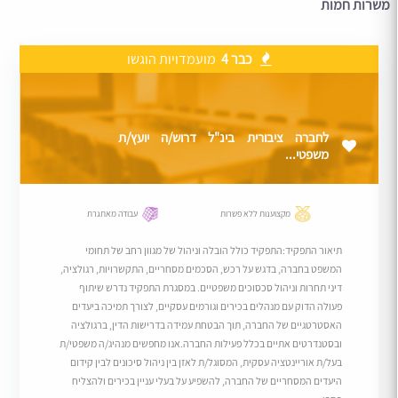
משרות חמות
כבר 4
מועמדויות הוגשו
לחברה ציבורית בינ"ל דרוש/ה יועץ/ת
משפטי...
מקצוענות ללא פשרות
עבודה מאתגרת
תיאור התפקיד:התפקיד כולל הובלה וניהול של מגוון רחב של תחומי
המשפט בחברה, בדגש על רכש, הסכמים מסחריים, התקשרויות, רגולציה,
דיני תחרות וניהול סכסוכים משפטיים. במסגרת התפקיד נדרש שיתוף
פעולה הדוק עם מנהלים בכירים וגורמים עסקיים, לצורך תמיכה ביעדים
האסטרטגיים של החברה, תוך הבטחת עמידה בדרישות הדין, ברגולציה
ובסטנדרטים אתיים בכלל פעילות החברה.אנו מחפשים מנהיג/ה משפטי/ת
בעל/ת אוריינטציה עסקית, המסוגל/ת לאזן בין ניהול סיכונים לבין קידום
היעדים המסחריים של החברה, להשפיע על בעלי עניין בכירים ולהצליח