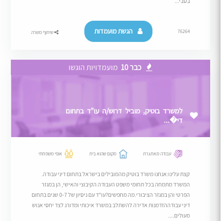
בסבי...
הגשת מועמדות
76264
שיתוף משרה
כבר 10
מועמדויות הוגשו
למשרד בוטיק, מוביל דרוש/ה עו"ד בתחום
די�...
עבודה מאתגרת
מקום שהוא בית
אופי משפחתי
קצת עלינו:אנחנו משרד בוטיק מהמובילים בישראל בתחום דיני עבודה.
המשרד מתמחה בכל תחומי משפט העבודה הקיבוצי והאישי, הן במגזר
הפרטי והן במגזר הציבורי.מה מחפשים?עו"ד עם ניסיון של 0-7 שנים בתחום
דיני עבודההזדמנות אדירה להשתלב במשרד איכותי ומדורג לצד יחסי אנוש
מעולים....