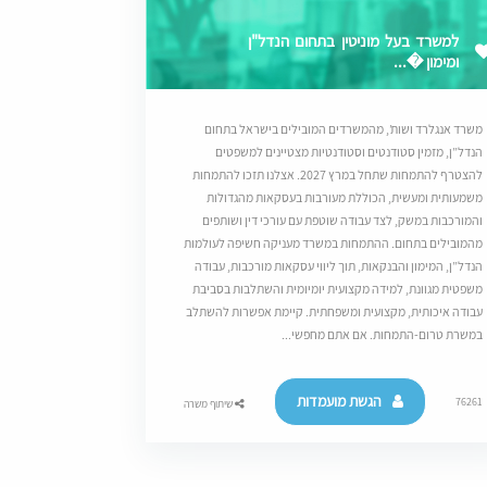
למשרד בעל מוניטין בתחום הנדל"ן
ומימון �...
משרד אנגלרד ושות’, מהמשרדים המובילים בישראל בתחום
הנדל”ן, מזמין סטודנטים וסטודנטיות מצטיינים למשפטים
להצטרף להתמחות שתחל במרץ 2027. אצלנו תזכו להתמחות
משמעותית ומעשית, הכוללת מעורבות בעסקאות מהגדולות
והמורכבות במשק, לצד עבודה שוטפת עם עורכי דין ושותפים
מהמובילים בתחום. ההתמחות במשרד מעניקה חשיפה לעולמות
הנדל”ן, המימון והבנקאות, תוך ליווי עסקאות מורכבות, עבודה
משפטית מגוונת, למידה מקצועית יומיומית והשתלבות בסביבת
עבודה איכותית, מקצועית ומשפחתית. קיימת אפשרות להשתלב
במשרת טרום-התמחות. אם אתם מחפשי...
הגשת מועמדות
76261
שיתוף משרה