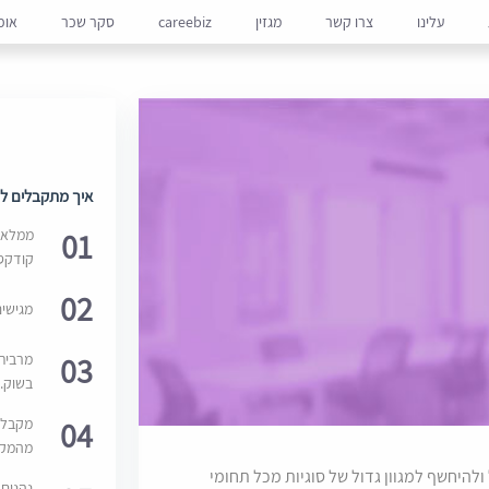
עלינו
צרו קשר
מגזין
careebiz
סקר שכר
אופ
איך מתקבלים למ
01
ממלאים
קודקס
02
מגישי
03
מרבית
בשוק. 
04
מקבלי
מהמקור
היחשף למגוון גדול של סוגיות מכל תחומי
נהנים 