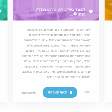
למשרד בעל מוניטין בתחום הנדל"ן
ומימון �...
משרד אנגלרד ושות’, מהמשרדים המובילים בישראל בתחום
הנדל”ן, מזמין סטודנטים וסטודנטיות מצטיינים למשפטים
להצטרף להתמחות שתחל במרץ 2027. אצלנו תזכו להתמחות
משמעותית ומעשית, הכוללת מעורבות בעסקאות מהגדולות
והמורכבות במשק, לצד עבודה שוטפת עם עורכי דין ושותפים
מהמובילים בתחום. ההתמחות במשרד מעניקה חשיפה לעולמות
הנדל”ן, המימון והבנקאות, תוך ליווי עסקאות מורכבות, עבודה
משפטית מגוונת, למידה מקצועית יומיומית והשתלבות בסביבת
עבודה איכותית, מקצועית ומשפחתית. קיימת אפשרות להשתלב
במשרת טרום-התמחות. אם אתם מחפשי...
הגשת מועמדות
76262
שיתוף משרה