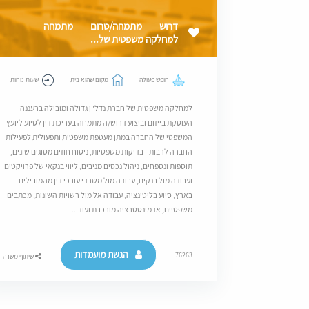
דרוש מתמחה/טרום מתמחה
למחלקה משפטית של...
חופש פעולה
מקום שהוא בית
שעות נוחות
למחלקה משפטית של חברת נדל"ן גדולה ומובילה ברעננה
העוסקת בייזום וביצוע דרוש/ה מתמחה בעריכת דין לסיוע ליועץ
המשפטי של החברה במתן מעטפת משפטית ותפעולית לפעילות
החברה לרבות - בדיקות משפטיות, ניסוח חוזים מסוגים שונים,
תוספות ונספחים, ניהול נכסים מניבים, ליווי בנקאי של פרויקטים
ועבודה מול בנקים, עבודה מול משרדי עורכי דין מהמובילים
בארץ, סיוע בליטיגציה, עבודה אל מול רשויות השונות, מכתבים
משפטיים, אדמינסטרציה מורכבת ועוד...
הגשת מועמדות
76263
שיתוף משרה