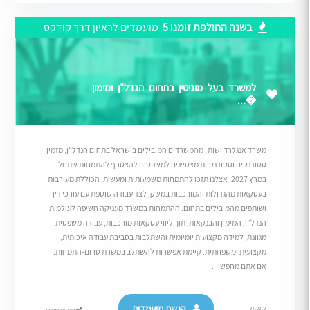
בשנה החולפת זומנו 5
מועמדים לראיון דרך קודקס
למשרד בעל מוניטין בתחום הנדל"ן ומימון
�...
משרד אנגלרד ושות’, מהמשרדים המובילים בישראל בתחום הנדל”ן, מזמין
סטודנטים וסטודנטיות מצטיינים למשפטים להצטרף להתמחות שתחל
במרץ 2027. אצלנו תזכו להתמחות משמעותית ומעשית, הכוללת מעורבות
בעסקאות מהגדולות והמורכבות במשק, לצד עבודה שוטפת עם עורכי דין
ושותפים מהמובילים בתחום. ההתמחות במשרד מעניקה חשיפה לעולמות
הנדל”ן, המימון והבנקאות, תוך ליווי עסקאות מורכבות, עבודה משפטית
מגוונת, למידה מקצועית יומיומית והשתלבות בסביבת עבודה איכותית,
מקצועית ומשפחתית. קיימת אפשרות להשתלב במשרת טרום-התמחות.
אם אתם מחפשי...
הגשת מועמדות
76262