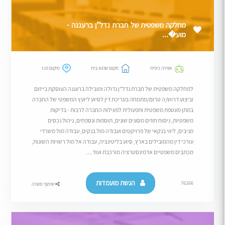
מחלקה משפטית של חברת נדל"ן ברעננה -
מוע�...
אווירה כיפית
מקום שהוא בית
מיקום פגז
למחלקה משפטית של חברת נדל"ן גדולה ומובילה ברעננה העוסקת בייזום
וביצוע דרוש/ה טרום/מתמחה בעריכת דין לסיוע ליועץ המשפטי של החברה
במתן מעטפת משפטית ותפעולית לפעילות החברה לרבות - בדיקות
משפטיות, ניסוח חוזים מסוגים שונים, תוספות ונספחים, ניהול נכסים
מניבים, ליווי בנקאי של פרויקטים ועבודה מול בנקים, עבודה מול משרדי
עורכי דין מהמובילים בארץ, סיוע בליטיגציה, עבודה אל מול רשויות השונות,
מכתבים משפטיים אדמינסטרציה מורכבת ועוד....
הגשת מועמדות
76266
שיתוף משרה