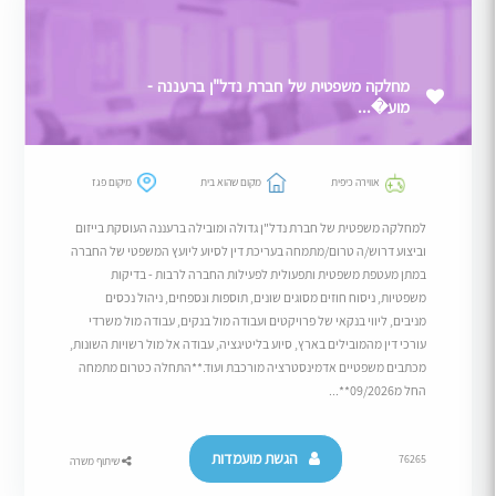
מחלקה משפטית של חברת נדל"ן ברעננה -
מוע�...
אווירה כיפית
מקום שהוא בית
מיקום פגז
למחלקה משפטית של חברת נדל"ן גדולה ומובילה ברעננה העוסקת בייזום
וביצוע דרוש/ה טרום/מתמחה בעריכת דין לסיוע ליועץ המשפטי של החברה
במתן מעטפת משפטית ותפעולית לפעילות החברה לרבות - בדיקות
משפטיות, ניסוח חוזים מסוגים שונים, תוספות ונספחים, ניהול נכסים
מניבים, ליווי בנקאי של פרויקטים ועבודה מול בנקים, עבודה מול משרדי
עורכי דין מהמובילים בארץ, סיוע בליטיגציה, עבודה אל מול רשויות השונות,
מכתבים משפטיים אדמינסטרציה מורכבת ועוד.**התחלה כטרום מתמחה
החל מ09/2026**...
הגשת מועמדות
76265
שיתוף משרה