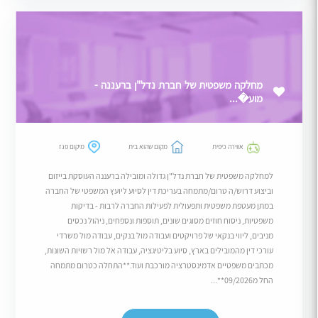
מחלקה משפטית של חברת נדל"ן ברעננה -
מוע�...
אווירה כיפית
מקום שהוא בית
מיקום פגז
למחלקה משפטית של חברת נדל"ן גדולה ומובילה ברעננה העוסקת בייזום
וביצוע דרוש/ה טרום/מתמחה בעריכת דין לסיוע ליועץ המשפטי של החברה
במתן מעטפת משפטית ותפעולית לפעילות החברה לרבות - בדיקות
משפטיות, ניסוח חוזים מסוגים שונים, תוספות ונספחים, ניהול נכסים
מניבים, ליווי בנקאי של פרויקטים ועבודה מול בנקים, עבודה מול משרדי
עורכי דין מהמובילים בארץ, סיוע בליטיגציה, עבודה אל מול רשויות השונות,
מכתבים משפטיים אדמינסטרציה מורכבת ועוד.**התחלה כטרום מתמחה
החל מ09/2026**...