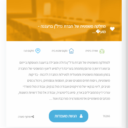
מחלקה משפטית של חברת נדל"ן ברעננה -
מוע�...
אווירה כיפית
מקום שהוא בית
מיקום פגז
למחלקה משפטית של חברת נדל"ן גדולה ומובילה ברעננה העוסקת בייזום
וביצוע דרוש/ה טרום/מתמחה בעריכת דין לסיוע ליועץ המשפטי של החברה
במתן מעטפת משפטית ותפעולית לפעילות החברה לרבות - בדיקות
משפטיות, ניסוח חוזים מסוגים שונים, תוספות ונספחים, ניהול נכסים
מניבים, ליווי בנקאי של פרויקטים ועבודה מול בנקים, עבודה מול משרדי
עורכי דין מהמובילים בארץ, סיוע בליטיגציה, עבודה אל מול רשויות השונות,
מכתבים משפטיים אדמינסטרציה מורכבת ועוד....
הגשת מועמדות
76266
שיתוף משרה