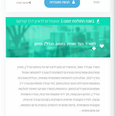
הגשת מועמדות
76265
שיתוף משרה
בשנה החולפת זומנו 1
מועמדים לראיון דרך קודקס
למשרד בעל מוניטין בתחום הנדל"ן ומימון
�...
משרד אנגלרד ושות’, מהמשרדים המובילים בישראל בתחום הנדל”ן, מזמין
סטודנטים וסטודנטיות מצטיינים למשפטים להצטרף להתמחות שתחל
במרץ 2027. אצלנו תזכו להתמחות משמעותית ומעשית, הכוללת מעורבות
בעסקאות מהגדולות והמורכבות במשק, לצד עבודה שוטפת עם עורכי דין
ושותפים מהמובילים בתחום. ההתמחות במשרד מעניקה חשיפה לעולמות
הנדל”ן, המימון והבנקאות, תוך ליווי עסקאות מורכבות, עבודה משפטית
מגוונת, למידה מקצועית יומיומית והשתלבות בסביבת עבודה איכותית,
מקצועית ומשפחתית. קיימת אפשרות להשתלב במשרת טרום-התמחות.
אם אתם מחפשי...