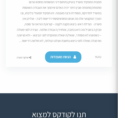
תמצית התפקיד:משרד בוטיק בתחום דיני המשפחה מחפש טרום
מתמחה/מתמחה שבין היתר יהיה האדם שיהפוך את העבודה השוטפת
במשרד למדויקת, מסודרת ורצה מעצמה. זהו תפקיד תפעולי בליבתו, ובו
הערך המקצועי שלו.מה אנחנו מחפשיםשתי דרישות ליבה – ועליהן אין
פשרה:· הגדלת ראש· ביצוע מקצה לקצה – קורא/ת הוראה עד סופה,
מבין/ה בשביל מה היא נכתבה, ומחזיר/ה עבודה שלמה.· עצירה לפני פעולה
– כשמשהו לא מסתדר, שואל/ת שאלה ממוקדת לפני הביצוע – ולא מגיש/ה
ואז מגלה.שאלה לפני ביצוע נחשבת אצלנו הצלחה, לא חולשה.דרישות ...
הגשת מועמדות
76252
שיתוף משרה
תנו לקודקס למצוא