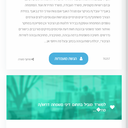
ובהם רשויות מקומיות, משרד העבודה, משרד התיירות ועוד.המתמחה
באגף ד' עובד/ת בעיקר עם מנהל האגף ועם צוות עורכי הדין באגף. במידת
הצורך משתתף/ת בדיונים פנימיים ובפגישות עם גופים נילונים וגורמים
נוספים.המתמחה עוסק/ת בבירור תלונות מן הציבור וכן מסייע/ת במחקר
ואיתור חומר משפטי ובהכנת חוות דעת וסיכומים בתיקים מורכבים.כישורים
נדרשים: חשיבה משפטית ברמה גבוהה, מוטיבציה, מחויבות גבוהה לשירות
הציבורי, יכולת ניסוח גבוהה בכתב ובעל פה ויחסי אנ...
הגשת מועמדות
76257
שיתוף משרה
למשרד מוביל בתחום דיני משפחה דרוש/ה
מת�...