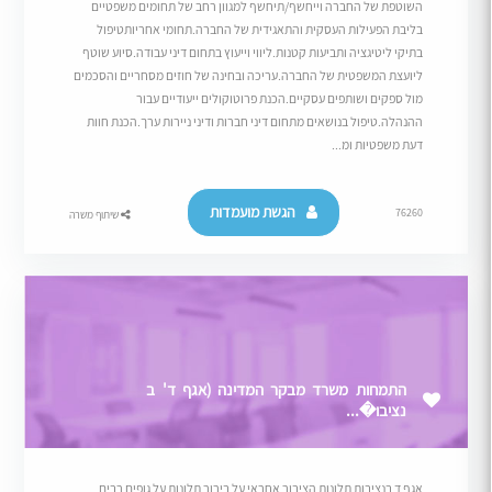
השוטפת של החברה וייחשף/תיחשף למגוון רחב של תחומים משפטיים
בליבת הפעילות העסקית והתאגידית של החברה.תחומי אחריותטיפול
בתיקי ליטיגציה ותביעות קטנות.ליווי וייעוץ בתחום דיני עבודה.סיוע שוטף
ליועצת המשפטית של החברה.עריכה ובחינה של חוזים מסחריים והסכמים
מול ספקים ושותפים עסקיים.הכנת פרוטוקולים ייעודיים עבור
ההנהלה.טיפול בנושאים מתחום דיני חברות ודיני ניירות ערך.הכנת חוות
דעת משפטיות ומ...
הגשת מועמדות
76260
שיתוף משרה
התמחות משרד מבקר המדינה (אגף ד' ב
נציבו�...
אגף ד בנציבות תלונות הציבור אחראי על בירור תלונות על גופים רבים,