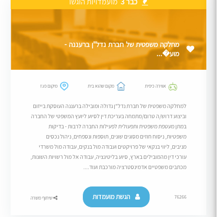
כבר 3
מועמדויות הוגשו
מחלקה משפטית של חברת נדל"ן ברעננה -
מוע�...
אווירה כיפית
מקום שהוא בית
מיקום פגז
למחלקה משפטית של חברת נדל"ן גדולה ומובילה ברעננה העוסקת בייזום
וביצוע דרוש/ה טרום/מתמחה בעריכת דין לסיוע ליועץ המשפטי של החברה
במתן מעטפת משפטית ותפעולית לפעילות החברה לרבות - בדיקות
משפטיות, ניסוח חוזים מסוגים שונים, תוספות ונספחים, ניהול נכסים
מניבים, ליווי בנקאי של פרויקטים ועבודה מול בנקים, עבודה מול משרדי
עורכי דין מהמובילים בארץ, סיוע בליטיגציה, עבודה אל מול רשויות השונות,
מכתבים משפטיים אדמינסטרציה מורכבת ועוד....
הגשת מועמדות
76266
שיתוף משרה