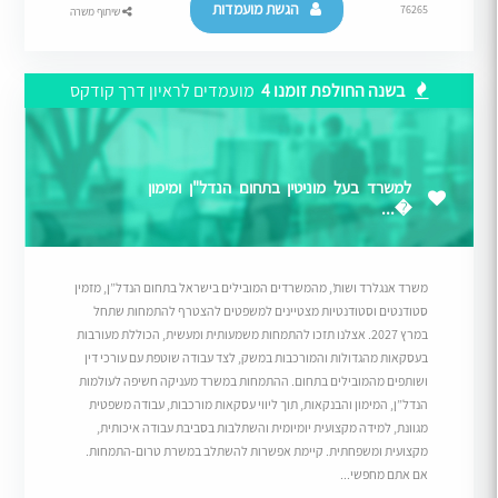
הגשת מועמדות
76265
שיתוף משרה
בשנה החולפת זומנו 4
מועמדים לראיון דרך קודקס
למשרד בעל מוניטין בתחום הנדל"ן ומימון
�...
משרד אנגלרד ושות’, מהמשרדים המובילים בישראל בתחום הנדל”ן, מזמין
סטודנטים וסטודנטיות מצטיינים למשפטים להצטרף להתמחות שתחל
במרץ 2027. אצלנו תזכו להתמחות משמעותית ומעשית, הכוללת מעורבות
בעסקאות מהגדולות והמורכבות במשק, לצד עבודה שוטפת עם עורכי דין
ושותפים מהמובילים בתחום. ההתמחות במשרד מעניקה חשיפה לעולמות
הנדל”ן, המימון והבנקאות, תוך ליווי עסקאות מורכבות, עבודה משפטית
מגוונת, למידה מקצועית יומיומית והשתלבות בסביבת עבודה איכותית,
מקצועית ומשפחתית. קיימת אפשרות להשתלב במשרת טרום-התמחות.
אם אתם מחפשי...