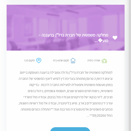
מחלקה משפטית של חברת נדל"ן ברעננה -
מוע�...
אווירה כיפית
מקום שהוא בית
מיקום פגז
למחלקה משפטית של חברת נדל"ן גדולה ומובילה ברעננה העוסקת בייזום
וביצוע דרוש/ה טרום/מתמחה בעריכת דין לסיוע ליועץ המשפטי של החברה
במתן מעטפת משפטית ותפעולית לפעילות החברה לרבות - בדיקות
משפטיות, ניסוח חוזים מסוגים שונים, תוספות ונספחים, ניהול נכסים
מניבים, ליווי בנקאי של פרויקטים ועבודה מול בנקים, עבודה מול משרדי
עורכי דין מהמובילים בארץ, סיוע בליטיגציה, עבודה אל מול רשויות השונות,
מכתבים משפטיים אדמינסטרציה מורכבת ועוד.**התחלה כטרום מתמחה
החל מ09/2026**...