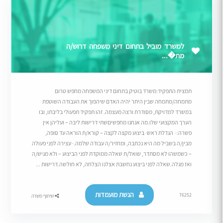
למשרד מוביל בתחום דיני משפחה דרוש/ה
מת�...
תמצית התפקיד:משרד בוטיק בתחום דיני המשפחה מחפש טרום
מתמחה/מתמחה שבין היתר יהיה האדם שיהפוך את העבודה השוטפת
במשרד למדויקת, מסודרת ורצה מעצמה. זהו תפקיד תפעולי בליבתו, ובו
הערך המקצועי שלו.מה אנחנו מחפשיםשתי דרישות ליבה – ועליהן אין
פשרה:· הגדלת ראש· ביצוע מקצה לקצה – קורא/ת הוראה עד סופה,
מבין/ה בשביל מה היא נכתבה, ומחזיר/ה עבודה שלמה.· עצירה לפני פעולה
– כשמשהו לא מסתדר, שואל/ת שאלה ממוקדת לפני הביצוע – ולא מגיש/ה
ואז מגלה.שאלה לפני ביצוע נחשבת אצלנו הצלחה, לא חולשה.דרישות ...
הגשת מועמדות
76252
שיתוף משרה