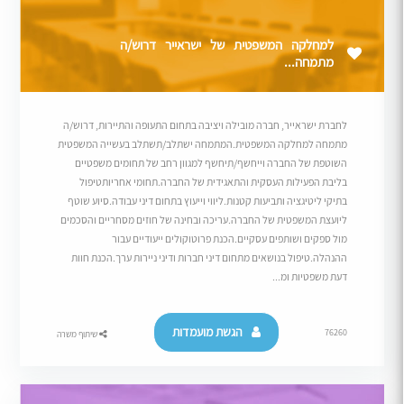
למחלקה המשפטית של ישראייר דרוש/ה
מתמחה...
לחברת ישראייר, חברה מובילה ויציבה בתחום התעופה והתיירות, דרוש/ה
מתמחה למחלקה המשפטית.המתמחה ישתלב/תשתלב בעשייה המשפטית
השוטפת של החברה וייחשף/תיחשף למגוון רחב של תחומים משפטיים
בליבת הפעילות העסקית והתאגידית של החברה.תחומי אחריותטיפול
בתיקי ליטיגציה ותביעות קטנות.ליווי וייעוץ בתחום דיני עבודה.סיוע שוטף
ליועצת המשפטית של החברה.עריכה ובחינה של חוזים מסחריים והסכמים
מול ספקים ושותפים עסקיים.הכנת פרוטוקולים ייעודיים עבור
ההנהלה.טיפול בנושאים מתחום דיני חברות ודיני ניירות ערך.הכנת חוות
דעת משפטיות ומ...
הגשת מועמדות
76260
שיתוף משרה