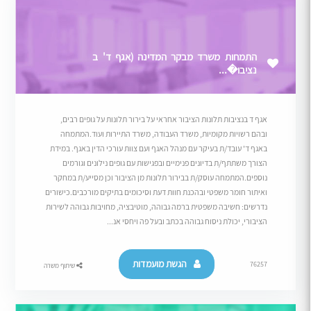
התמחות משרד מבקר המדינה (אגף ד' ב
נציבו�...
אגף ד בנציבות תלונות הציבור אחראי על בירור תלונות על גופים רבים,
ובהם רשויות מקומיות, משרד העבודה, משרד התיירות ועוד.המתמחה
באגף ד' עובד/ת בעיקר עם מנהל האגף ועם צוות עורכי הדין באגף. במידת
הצורך משתתף/ת בדיונים פנימיים ובפגישות עם גופים נילונים וגורמים
נוספים.המתמחה עוסק/ת בבירור תלונות מן הציבור וכן מסייע/ת במחקר
ואיתור חומר משפטי ובהכנת חוות דעת וסיכומים בתיקים מורכבים.כישורים
נדרשים: חשיבה משפטית ברמה גבוהה, מוטיבציה, מחויבות גבוהה לשירות
הציבורי, יכולת ניסוח גבוהה בכתב ובעל פה ויחסי אנ...
הגשת מועמדות
76257
שיתוף משרה