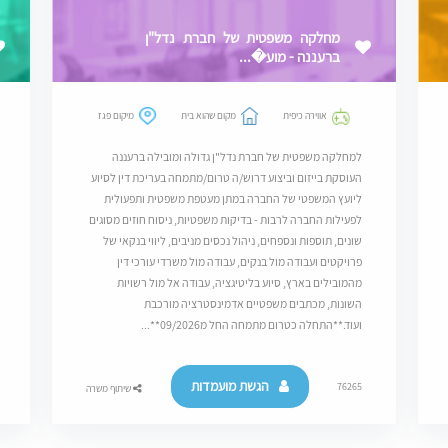
מחלקה משפטית של חברת נדל"ן
ברעננה - מוע�...
אווירה כיפית
מקום שהוא בית
מיקום פגז
למחלקה משפטית של חברת נדל"ן גדולה ומובילה ברעננה
העוסקת בייזום וביצוע דרוש/ה טרום/מתמחה בעריכת דין לסיוע
ליועץ המשפטי של החברה במתן מעטפת משפטית ותפעולית
לפעילות החברה לרבות - בדיקות משפטיות, ניסוח חוזים מסוגים
שונים, תוספות ונספחים, ניהול נכסים מניבים, ליווי בנקאי של
פרויקטים ועבודה מול בנקים, עבודה מול משרדי עורכי דין
מהמובילים בארץ, סיוע בליטיגציה, עבודה אל מול רשויות
השונות, מכתבים משפטיים אדמינסטרציה מורכבת
ועוד.**התחלה כטרום מתמחה החל מ09/2026**...
הגשת מועמדות
76265
שיתוף משרה