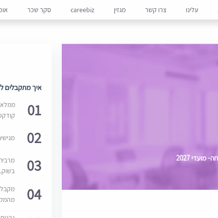
עלינו
צרו קשר
מגזין
careebiz
סקר שכר
אופ
איך מתקבלים למ
01
ממלאים
קודקס
02
מגישי
ועדי 2027
03
מרבית
בשוק. 
04
מקבלי
מהמקור
נהנים 