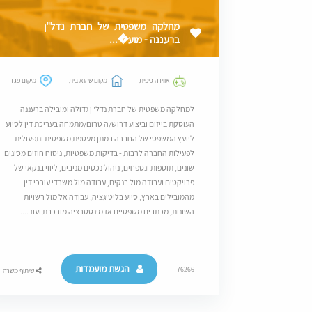
מחלקה משפטית של חברת נדל"ן
ברעננה - מוע�...
אווירה כיפית
מקום שהוא בית
מיקום פגז
למחלקה משפטית של חברת נדל"ן גדולה ומובילה ברעננה
העוסקת בייזום וביצוע דרוש/ה טרום/מתמחה בעריכת דין לסיוע
ליועץ המשפטי של החברה במתן מעטפת משפטית ותפעולית
לפעילות החברה לרבות - בדיקות משפטיות, ניסוח חוזים מסוגים
שונים, תוספות ונספחים, ניהול נכסים מניבים, ליווי בנקאי של
פרויקטים ועבודה מול בנקים, עבודה מול משרדי עורכי דין
מהמובילים בארץ, סיוע בליטיגציה, עבודה אל מול רשויות
השונות, מכתבים משפטיים אדמינסטרציה מורכבת ועוד....
הגשת מועמדות
76266
שיתוף משרה