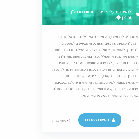
למשרד בעל מוניטין בתחום הנדל"ן
ומימון �...
משרד אנגלרד ושות’, מהמשרדים המובילים בישראל בתחום
הנדל”ן, מזמין סטודנטים וסטודנטיות מצטיינים למשפטים
להצטרף להתמחות שתחל במרץ 2027. אצלנו תזכו להתמחות
משמעותית ומעשית, הכוללת מעורבות בעסקאות מהגדולות
והמורכבות במשק, לצד עבודה שוטפת עם עורכי דין ושותפים
מהמובילים בתחום. ההתמחות במשרד מעניקה חשיפה לעולמות
הנדל”ן, המימון והבנקאות, תוך ליווי עסקאות מורכבות, עבודה
משפטית מגוונת, למידה מקצועית יומיומית והשתלבות בסביבת
עבודה איכותית, מקצועית ומשפחתית. קיימת אפשרות להשתלב
במשרת טרום-התמחות. אם אתם מחפשי...
הגשת מועמדות
76262
שיתוף משרה