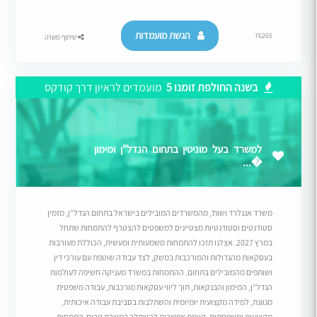
הגשת מועמדות
76265
שיתוף משרה
בשנה החולפת זומנו 5
מועמדים לראיון דרך קודקס
למשרד בעל מוניטין בתחום הנדל"ן ומימון
�...
משרד אנגלרד ושות’, מהמשרדים המובילים בישראל בתחום הנדל”ן, מזמין
סטודנטים וסטודנטיות מצטיינים למשפטים להצטרף להתמחות שתחל
במרץ 2027. אצלנו תזכו להתמחות משמעותית ומעשית, הכוללת מעורבות
בעסקאות מהגדולות והמורכבות במשק, לצד עבודה שוטפת עם עורכי דין
ושותפים מהמובילים בתחום. ההתמחות במשרד מעניקה חשיפה לעולמות
הנדל”ן, המימון והבנקאות, תוך ליווי עסקאות מורכבות, עבודה משפטית
מגוונת, למידה מקצועית יומיומית והשתלבות בסביבת עבודה איכותית,
מקצועית ומשפחתית. קיימת אפשרות להשתלב במשרת טרום-התמחות.