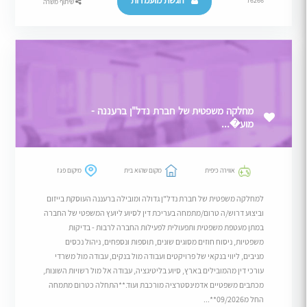
הגשת מועמדות
76266
שיתוף משרה
מחלקה משפטית של חברת נדל"ן ברעננה -
מוע�...
אווירה כיפית
מקום שהוא בית
מיקום פגז
למחלקה משפטית של חברת נדל"ן גדולה ומובילה ברעננה העוסקת בייזום
וביצוע דרוש/ה טרום/מתמחה בעריכת דין לסיוע ליועץ המשפטי של החברה
במתן מעטפת משפטית ותפעולית לפעילות החברה לרבות - בדיקות
משפטיות, ניסוח חוזים מסוגים שונים, תוספות ונספחים, ניהול נכסים
מניבים, ליווי בנקאי של פרויקטים ועבודה מול בנקים, עבודה מול משרדי
עורכי דין מהמובילים בארץ, סיוע בליטיגציה, עבודה אל מול רשויות השונות,
מכתבים משפטיים אדמינסטרציה מורכבת ועוד.**התחלה כטרום מתמחה
החל מ09/2026**...