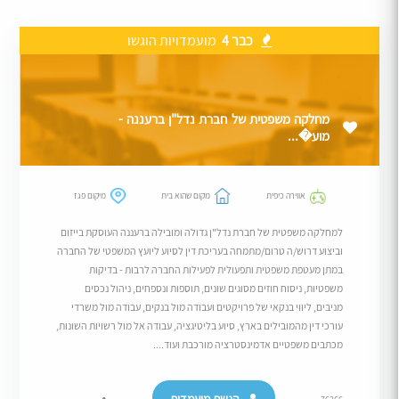
כבר 4
מועמדויות הוגשו
מחלקה משפטית של חברת נדל"ן ברעננה -
מוע�...
אווירה כיפית
מקום שהוא בית
מיקום פגז
למחלקה משפטית של חברת נדל"ן גדולה ומובילה ברעננה העוסקת בייזום
וביצוע דרוש/ה טרום/מתמחה בעריכת דין לסיוע ליועץ המשפטי של החברה
במתן מעטפת משפטית ותפעולית לפעילות החברה לרבות - בדיקות
משפטיות, ניסוח חוזים מסוגים שונים, תוספות ונספחים, ניהול נכסים
מניבים, ליווי בנקאי של פרויקטים ועבודה מול בנקים, עבודה מול משרדי
עורכי דין מהמובילים בארץ, סיוע בליטיגציה, עבודה אל מול רשויות השונות,
מכתבים משפטיים אדמינסטרציה מורכבת ועוד....